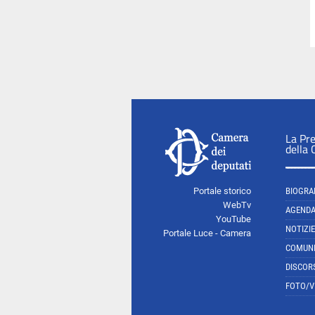
La Pr
della
Portale storico
BIOGRA
WebTv
AGEND
YouTube
NOTIZIE
Portale Luce - Camera
COMUNI
DISCOR
FOTO/V