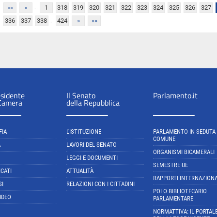
...
««
«
1
318
319
320
321
322
323
324
325
326
327
...
336
337
338
424
»
»»
esidente
Il Senato
Parlamento.it
 Camera
della Repubblica
FIA
L'ISTITUZIONE
PARLAMENTO IN SEDUTA
COMUNE
A
LAVORI DEL SENATO
ORGANISMI BICAMERALI
LEGGI E DOCUMENTI
SEMESTRE UE
CATI
ATTUALITÀ
RAPPORTI INTERNAZIONA
SI
RELAZIONI CON I CITTADINI
POLO BIBLIOTECARIO
IDEO
PARLAMENTARE
NORMATTIVA: IL PORTAL