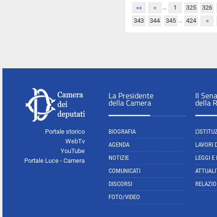
...
««
«
1
325
326
...
343
344
345
424
»
La Presidente
Il Sen
della Camera
della 
Portale storico
BIOGRAFIA
L'ISTITU
WebTv
AGENDA
LAVORI 
YouTube
NOTIZIE
LEGGI E
Portale Luce - Camera
COMUNICATI
ATTUALI
DISCORSI
RELAZIO
FOTO/VIDEO