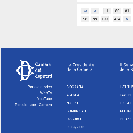
...
««
«
1
80
81
...
98
99
100
424
»
La Presidente
Il Sen
della Camera
della 
Portale storico
BIOGRAFIA
L'ISTITU
WebTv
AGENDA
LAVORI 
YouTube
NOTIZIE
LEGGI E
Portale Luce - Camera
COMUNICATI
ATTUALI
DISCORSI
RELAZIO
FOTO/VIDEO