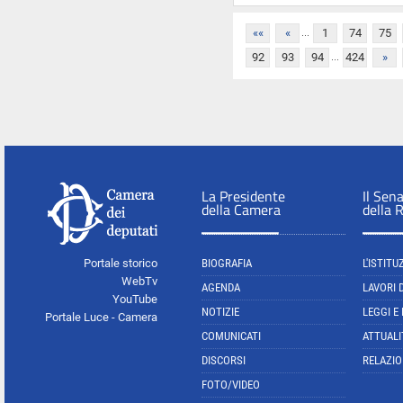
...
««
«
1
74
75
...
92
93
94
424
»
La Presidente
Il Sen
della Camera
della 
Portale storico
BIOGRAFIA
L'ISTITU
WebTv
AGENDA
LAVORI 
YouTube
NOTIZIE
LEGGI E
Portale Luce - Camera
COMUNICATI
ATTUALI
DISCORSI
RELAZIO
FOTO/VIDEO