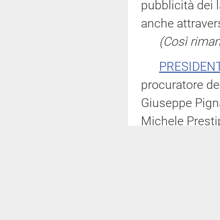
pubblicità dei 
anche attravers
(Così rimane
PRESIDEN
procuratore de
Giuseppe Pigna
Michele Prestip
approfondimen
condotto a num
una vasta rete
odierna si svol
necessario, i l