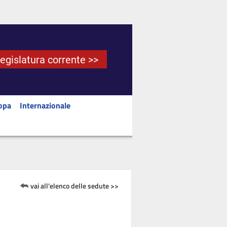
Legislatura corrente >>
opa
Internazionale
vai all'elenco delle sedute >>