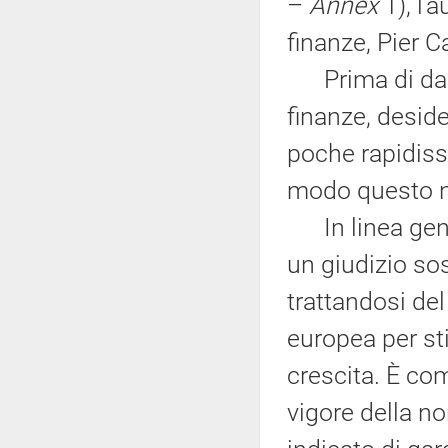
–
Annex
1), l'
finanze, Pier 
Prima di dare 
finanze, deside
poche rapidiss
modo questo no
In linea gener
un giudizio so
trattandosi de
europea per st
crescita. È co
vigore della n