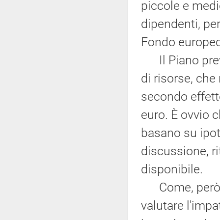
piccole e medi
dipendenti, per
Fondo europeo 
Il Piano preve
di risorse, ch
secondo effetto
euro. È ovvio c
basano su ipote
discussione, ri
disponibile.
Come, però, è 
valutare l'impa