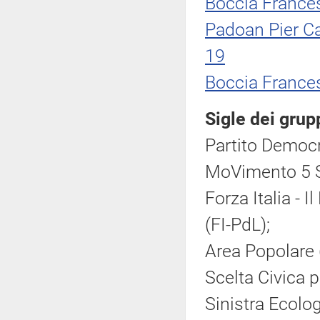
Boccia France
Padoan Pier Ca
19
Boccia France
Sigle dei grup
Partito Democr
MoVimento 5 S
Forza Italia - 
(FI-PdL);
Area Popolare 
Scelta Civica pe
Sinistra Ecolog