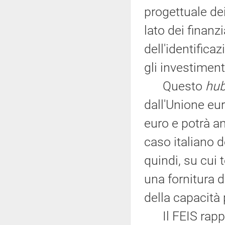
progettuale dei
lato dei finan
dell'identifica
gli investiment
Questo
hu
dall'Unione eu
euro e potrà a
caso italiano de
quindi, su cui 
una fornitura d
della capacità 
Il FEIS rappr