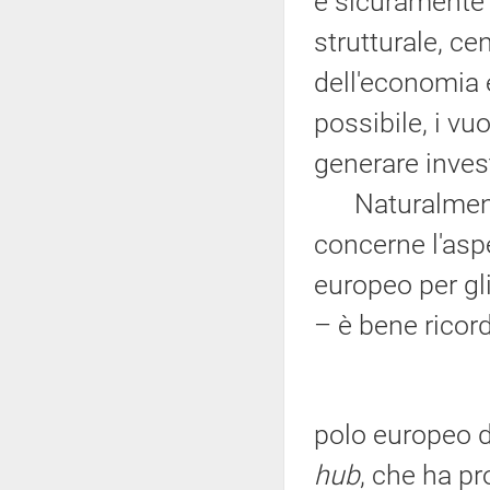
è sicuramente 
strutturale, ce
dell'economia 
possibile, i vu
generare invest
Naturalmente,
concerne l'aspe
europeo per gli
– è bene ricor
polo europeo di
hub
, che ha pr