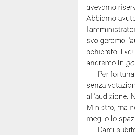
avevamo riserv
Abbiamo avuto, 
l'amministrato
svolgeremo l'
schierato il «q
andremo in
go
Per fortuna, 
senza votazion
all'audizione. 
Ministro, ma no
meglio lo spazi
Darei subito l