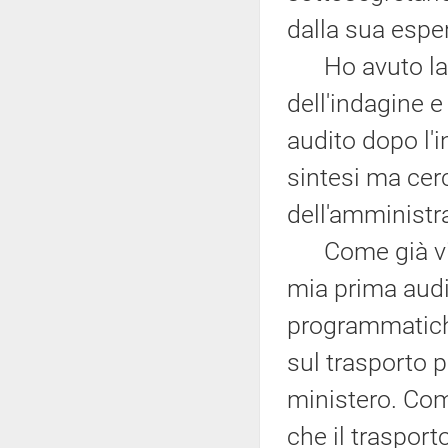
dalla sua espe
Ho avuto la po
dell'indagine 
audito dopo l'
sintesi ma ce
dell'amministra
Come già vi a
mia prima audi
programmatiche
sul trasporto p
ministero. Com
che il trasport