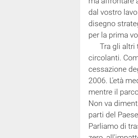
ma affrontare a
dal vostro lavor
disegno strate
per la prima vo
Tra gli altri t
circolanti. Co
cessazione degl
2006. L'età med
mentre il parc
Non va dimenti
parti del Paes
Parliamo di tr
zero, all'impat