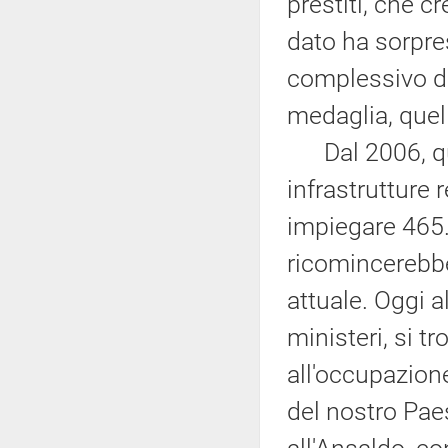
prestiti, che c
dato ha sorpr
complessivo di 
medaglia, quell
Dal 2006, que
infrastrutture r
impiegare 465.0
ricomincerebbe
attuale. Oggi a
ministeri, si t
all'occupazion
del nostro Paes