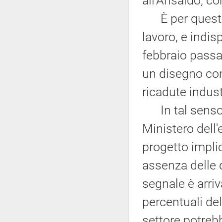
all'Ansaldo, con
È per questo c
lavoro, e indi
febbraio passar
un disegno co
ricadute industr
In tal senso l
Ministero dell
progetto implic
assenza delle 
segnale è arriv
percentuali del
settore potrebb