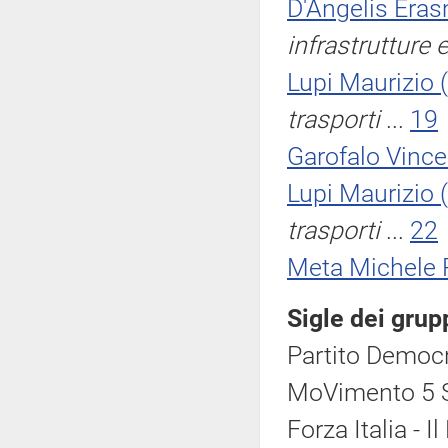
D'Angelis Era
infrastrutture e
Lupi Maurizio
trasporti
...
19
Garofalo Vinc
Lupi Maurizio
trasporti
...
22
Meta Michele
Sigle dei grup
Partito Democr
MoVimento 5 S
Forza Italia - 