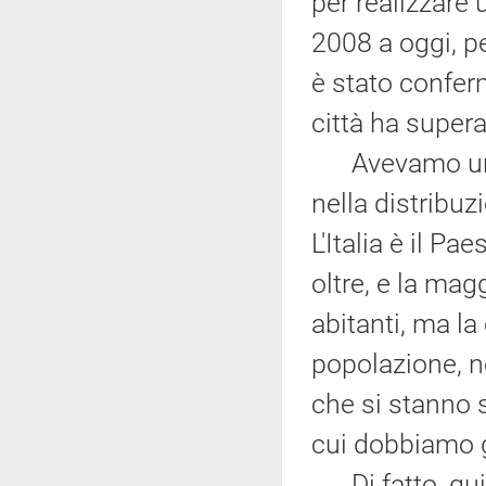
per realizzare 
2008 a oggi, pe
è stato conferm
città ha super
Avevamo un te
nella distribuz
L'Italia è il P
oltre, e la ma
abitanti, ma l
popolazione, n
che si stanno s
cui dobbiamo g
Di fatto, quin