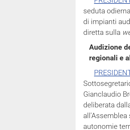
PRESIDEN
seduta odierna
di impianti aud
diretta sulla
we
Audizione del
regionali e 
PRESIDEN
Sottosegretario
Gianclaudio Br
deliberata dal
all'Assemblea s
autonomie territ