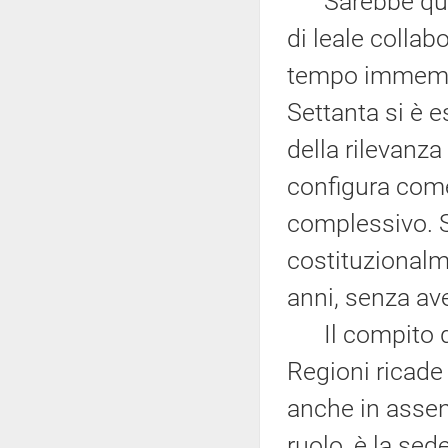
Sarebbe quest
di leale collab
tempo immemora
Settanta si è 
della rilevanza
configura come
complessivo. S
costituzionalm
anni, senza av
Il compito di c
Regioni ricade
anche in assen
ruolo, è la sed