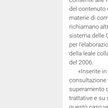
del contenuto d
materie di com
richiamano altr
sistema delle 
per l'elaborazi
della leale col
del 2006.
«Inserite in q
consultazione
superamento de
trattative e su
questo caso ve