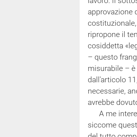
lavoro. Il sott
approvazione da
costituzionale
ripropone il te
cosiddetta «le
– questo frang
misurabile – è 
dall'articolo 1
necessarie, an
avrebbe dovuto
A me interess
siccome quest
del tutto comp