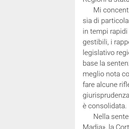
Mi concentrer
sia di particol
in tempi rapid
gestibili, i rapp
legislativo reg
base la senten
meglio nota c
fare alcune ri
giurisprudenza 
è consolidata.
Nella sentenz
Madia», la Cort