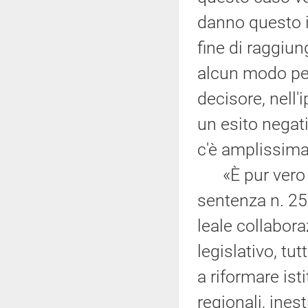
danno questo in
fine di raggiu
alcun modo per
decisore, nell'
un esito negat
c'è amplissima
«È pur vero c
sentenza n. 251
leale collabor
legislativo, tu
a riformare ist
regionali, ine