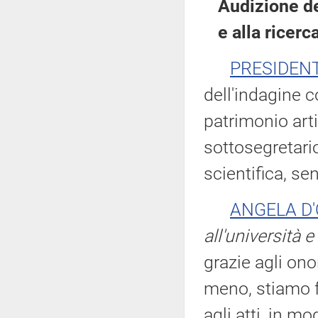
Audizione del
e alla ricerc
PRESIDEN
dell'indagine c
patrimonio arti
sottosegretario 
scientifica, se
ANGELA D
all'università e
grazie agli onor
meno, stiamo f
agli atti, in m