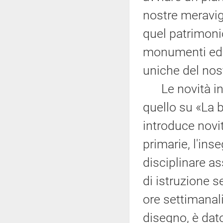
nostre meravigl
quel patrimonio
monumenti ed e
uniche del nos
Le novità intr
quello su «La 
introduce novit
primarie, l'ins
disciplinare a
di istruzione 
ore settimanali 
disegno, è dato