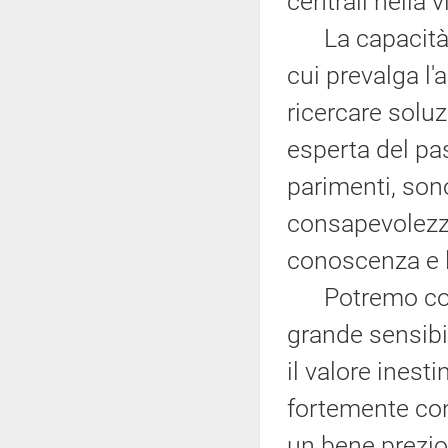
centrali nella 
La capacità di
cui prevalga l'
ricercare solu
esperta del pas
parimenti, son
consapevolezza
conoscenza e l
Potremo così 
grande sensibi
il valore inest
fortemente con
un bene prezio