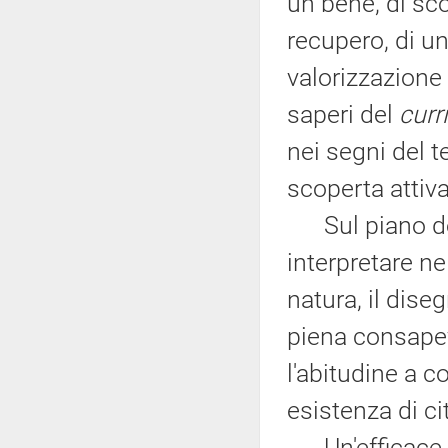
un bene, di sco
recupero, di un
valorizzazione 
saperi del
curr
nei segni del t
scoperta attiva
Sul piano del 
interpretare ne
natura, il dise
piena consapev
l'abitudine a c
esistenza di cit
Un'efficace d