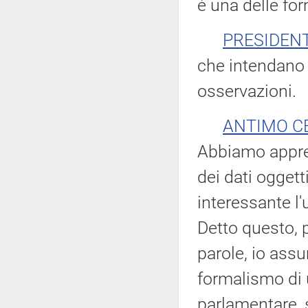
è una delle for
PRESIDEN
che intendano 
osservazioni.
ANTIMO C
Abbiamo appres
dei dati oggett
interessante l'
Detto questo, pe
parole, io assu
formalismo di
parlamentare, 