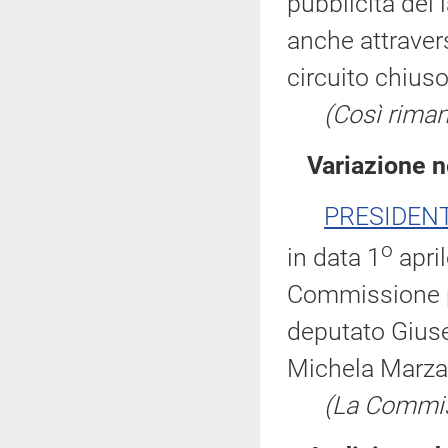
pubblicità dei 
anche attravers
circuito chiuso
(Così rimane
Variazione 
PRESIDEN
o
in data 1
april
Commissione pa
deputato Giuse
Michela Marzan
(La Commis