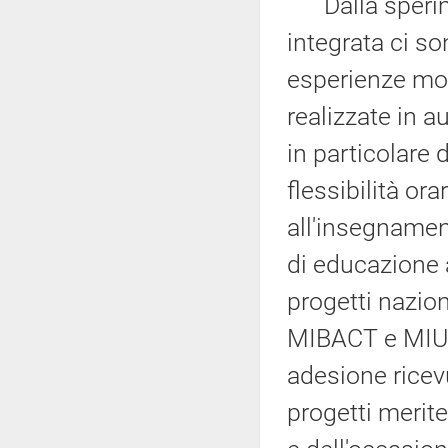
Dalla sperimen
integrata ci so
esperienze mol
realizzate in 
in particolare d
flessibilità or
all'insegnament
di educazione a
progetti nazion
MIBACT e MIUR
adesione ricev
progetti merit