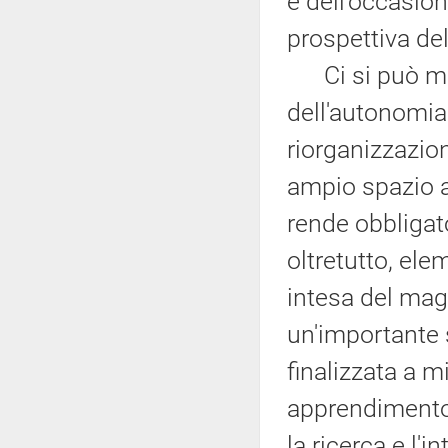
e dell'occasion
prospettiva de
Ci si può muo
dell'autonomia 
riorganizzazion
ampio spazio a
rende obbligato
oltretutto, ele
intesa del ma
un'importante 
finalizzata a mi
apprendimento
la ricerca e l'