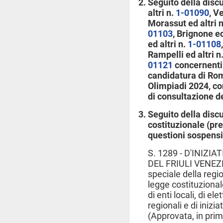
Seguito della disc
altri n.
1-01090
, V
Morassut ed altri 
01103
, Brignone ed
ed altri n.
1-01108
Rampelli ed altri n
01121
concernenti 
candidatura di Ro
Olimpiadi 2024, co
di consultazione dei
Seguito della disc
costituzionale (pr
questioni sospensi
S. 1289 - D'INIZI
DEL FRIULI VENEZIA
speciale della regio
legge costituzional
di enti locali, di el
regionali e di inizi
(Approvata, in prim