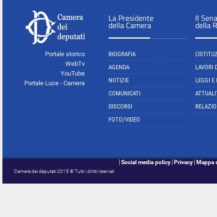
La Presidente
Il Sen
della Camera
della 
Portale storico
BIOGRAFIA
L'ISTITU
WebTv
AGENDA
LAVORI 
YouTube
NOTIZIE
LEGGI E
Portale Luce - Camera
COMUNICATI
ATTUALI
DISCORSI
RELAZIO
FOTO/VIDEO
Social media policy
Privacy
Mappa d
Camera dei deputati 2015 © Tutti i diritti riservati