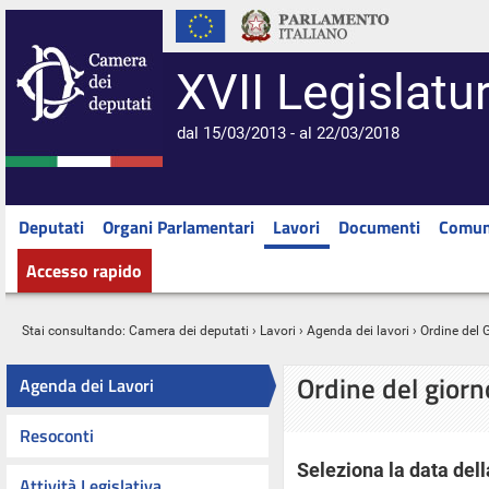
XVII Legislatu
dal 15/03/2013 - al 22/03/2018
Deputati
Organi Parlamentari
Lavori
Documenti
Comun
Accesso rapido
Stai consultando:
Camera dei deputati
›
Lavori
›
Agenda dei lavori
› Ordine del 
Ordine del gior
Agenda dei Lavori
Resoconti
Seleziona la data dell
Attività Legislativa