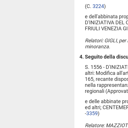
(C.
3224
​)
e dell'abbinata pro
D'INIZIATIVA DEL
FRIULI VENEZIA GI
Relatori: GIGLI, pe
minoranza.
Seguito della disc
S. 1556 - D'INIZI
altri: Modifica all'a
165, recante disposi
nella rappresentanz
regionali (Approvat
e delle abbinate 
ed altri; CENTEMER
-
3359
​)
Relatore: MAZZIOT