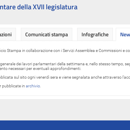
ntare della XVII legislatura
azioni
Comunicati stampa
Infografiche
News
News
ficio Stampa in collaborazione con i Servizi Assemblea e Commissioni e con
 generale dei lavori parlamentari della settimana e, nello stesso tempo, segn
imento necessari per eventuali approfondimenti.
blicata sul sito ogni venerdì sera e viene segnalata anche attraverso l'a
er pubblicate in
archivio
.