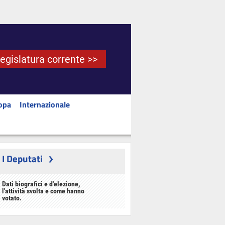
Legislatura corrente >>
opa
Internazionale
I Deputati
Dati biografici e d'elezione,
l'attività svolta e come hanno
votato.