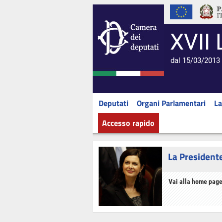
XVII 
dal 15/03/2013 
Deputati
Organi Parlamentari
La
Accesso rapido
La President
Vai alla home page