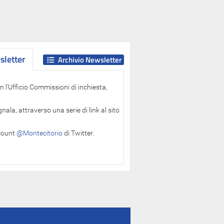
letter
letter
Archivio Newsletter
 l'Ufficio Commissioni di inchiesta,
ala, attraverso una serie di link al sito
ccount
@Montecitorio
di Twitter.