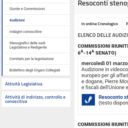
Resoconti stenog
Giunte e Commissioni
Audizioni
In ordine Cronologico
P
Indagini conoscitive
ELENCO DELLE AUDIZ
Stenografici delle sedi
COMMISSIONI RIUNITE
Legislativa e Redigente
A
A
6
-14
SENATO)
Comitato per la legislazione
mercoledì 01 marzo
Audizione in videoc
Bollettino degli Organi Collegiali
europeo per gli affari
e dogane, Pierre Mos
Attività Legislativa
e fiscali dell'Unione
Attività di indirizzo, controllo e
Resoconto s
conoscitiva
(testo dispon
COMMISSIONI RIUNITE