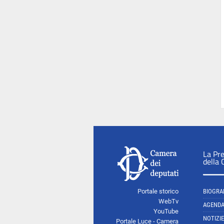
La Pr
della
Portale storico
BIOGRA
WebTv
AGEND
YouTube
NOTIZIE
Portale Luce - Camera