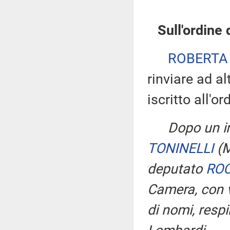
Sull'ordine 
ROBERTA
rinviare ad a
iscritto all'or
Dopo un i
TONINELLI
(
deputato
ROC
Camera, con v
di nomi, resp