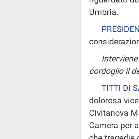
Umbria.
PRESIDE
considerazion
Interviene
cordoglio il 
TITTI DI 
dolorosa vice
Civitanova Ma
Camera per av
che tragedie 