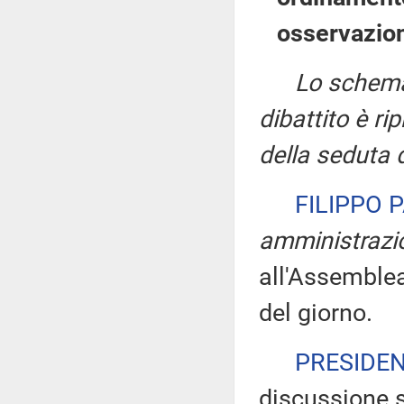
osservazion
Lo schema 
dibattito è ri
della seduta d
FILIPPO 
amministrazio
all'Assemblea
del giorno.
PRESIDE
discussione 