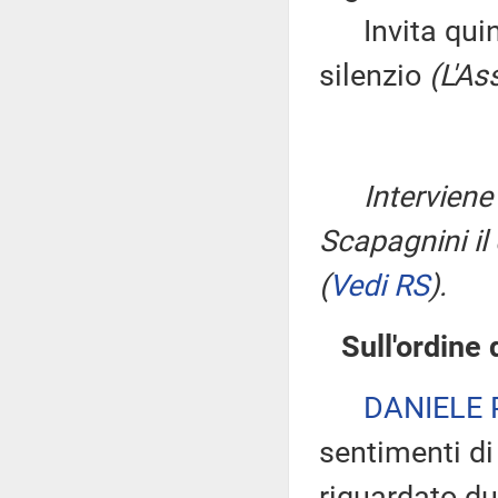
Invita quind
silenzio
(L'As
Interviene
Scapagnini il
(
Vedi RS
)
.
Sull'ordine 
DANIELE
sentimenti di
riguardato du