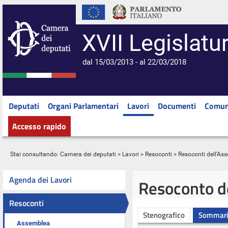
XVII Legislatu
dal 15/03/2013 - al 22/03/2018
Deputati
Organi Parlamentari
Lavori
Documenti
Comun
Accesso rapido
Stai consultando:
Camera dei deputati
>
Lavori
>
Resoconti
>
Resoconti dell'As
Agenda dei Lavori
Resoconto d
Resoconti
Stenografico
Sommar
Assemblea