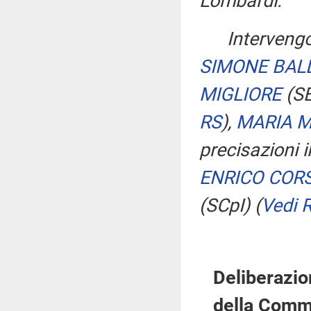
Lombardi.
Intervengo
SIMONE BAL
MIGLIORE
(S
RS
)
,
MARIA 
precisazioni i
ENRICO COR
(SCpI)
(
Vedi 
Deliberazio
della Commi