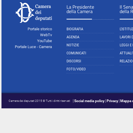
La Presidente
Il Sen
della Camera
della 
Portale storico
BIOGRAFIA
L'ISTITU
WebTv
AGENDA
LAVORI 
YouTube
NOTIZIE
LEGGI E
Portale Luce - Camera
COMUNICATI
ATTUALI
DISCORSI
RELAZIO
FOTO/VIDEO
Social media policy
Privacy
Mappa d
Camera dei deputati 2015 © Tutti i diritti riservati