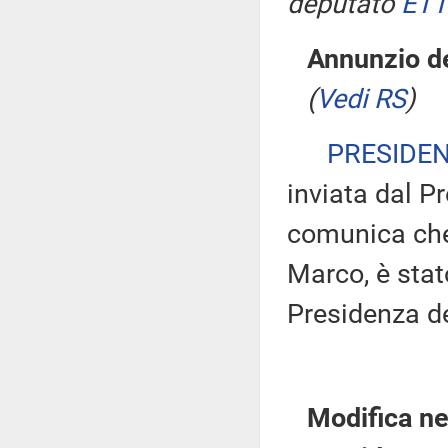
deputato
ETT
Annunzio de
(
Vedi RS
)
PRESIDE
inviata dal P
comunica che
Marco, è stat
Presidenza de
Modifica ne