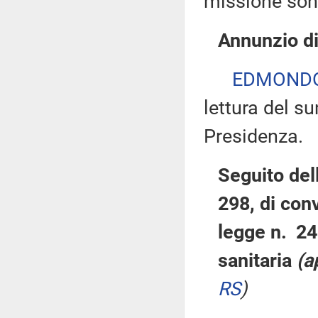
missione son
Annunzio di
EDMONDO 
lettura del su
Presidenza.
Seguito del
298, di con
legge n. 24
sanitaria
(a
RS
)