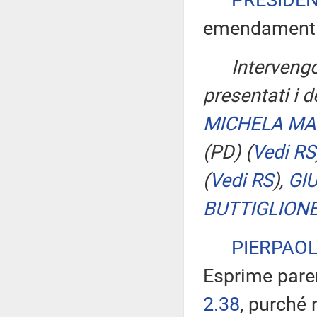
PRESIDE
emendamenti r
Interveng
presentati i 
MICHELA M
(PD)
(
Vedi RS
(
Vedi RS
)
,
GI
BUTTIGLION
PIERPAOL
Esprime pare
2.38
, purché 