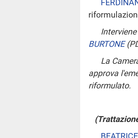
FERDINA
riformulazio
Interviene
BURTONE
(P
La Camera
approva l'em
riformulato.
(Trattazion
BEATRICE