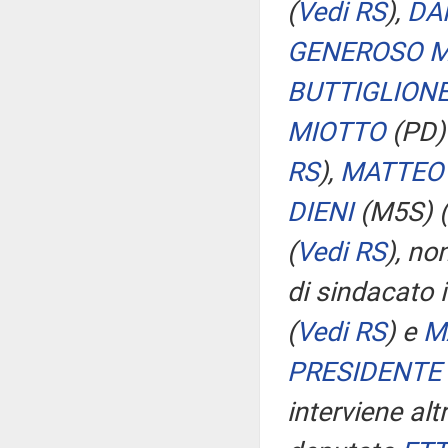
(
Vedi RS
)
,
DA
GENEROSO M
BUTTIGLION
MIOTTO
(PD
RS
)
,
MATTEO
DIENI
(M5S)
(
(
Vedi RS
)
, no
di sindacato i
(
Vedi RS
)
e
M
PRESIDENTE
interviene al