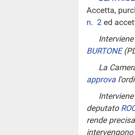
Accetta, purc
n. 2
ed accett
Interviene
BURTONE
(P
La Camera
approva
l'ord
Interviene
deputato
ROC
rende precisa
intervengono 