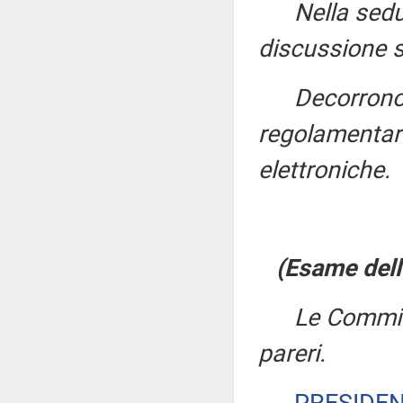
Nella sedu
discussione su
Decorrono
regolamentari
elettroniche.
(Esame dell
Le Commiss
pareri.