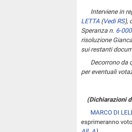
Interviene in re
LETTA
(
Vedi RS
)
, 
Speranza n.
6-00
risoluzione Gianca
sui restanti docume
Decorrono da q
per eventuali votaz
(Dichiarazioni d
MARCO DI LEL
esprimeranno voto 
All. A
)
.