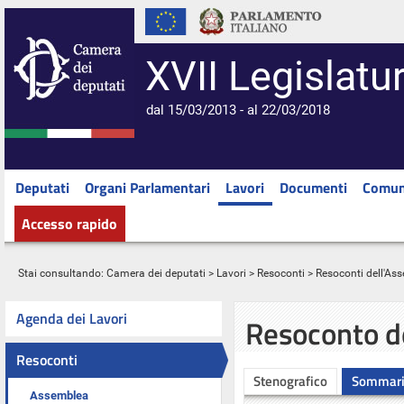
XVII Legislatu
dal 15/03/2013 - al 22/03/2018
Deputati
Organi Parlamentari
Lavori
Documenti
Comun
Accesso rapido
Stai consultando:
Camera dei deputati
>
Lavori
>
Resoconti
>
Resoconti dell'As
Agenda dei Lavori
Resoconto d
Resoconti
Stenografico
Sommar
Assemblea