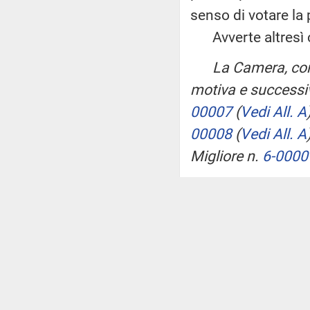
senso di votare la
Avverte altresì ch
La Camera, con
motiva e successiv
00007
(
Vedi All. A
00008
(
Vedi All. A
Migliore n.
6-0000
Su un lutto del 
PRESIDENTE
(
espressioni della 
colpita da un grave