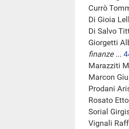
Currò Tomm
Di Gioia Lel
Di Salvo Titt
Giorgetti Al
finanze
...
4
Marazziti Ma
Marcon Giul
Prodani Ari
Rosato Ettor
Sorial Girgi
Vignali Raff