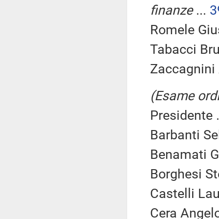
finanze
...
3
Romele Gius
Tabacci Bru
Zaccagnini 
(Esame ordi
Presidente .
Barbanti Se
Benamati Gi
Borghesi St
Castelli Lau
Cera Angelo