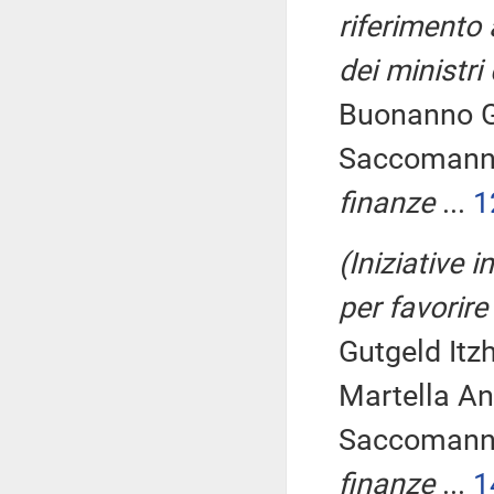
riferimento 
dei ministr
Buonanno G
Saccomanni
finanze
...
1
(Iniziative 
per favorire
Gutgeld Itz
Martella An
Saccomanni
finanze
...
1