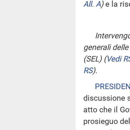
All. A
)
e la ri
Intervengo
generali dell
(SEL)
(
Vedi R
RS
)
.
PRESIDE
discussione s
atto che il Go
prosieguo del 