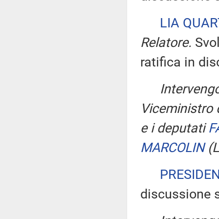
LIA QUA
Relatore.
Svol
ratifica in di
Intervengo
Viceministro d
e i deputati
F
MARCOLIN
(
PRESIDE
discussione s