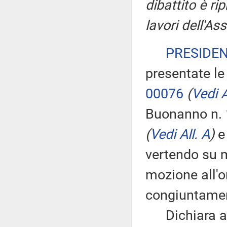
dibattito è ri
lavori dell'A
PRESIDE
presentate le
00076
(
Vedi A
Buonanno n.
(
Vedi All. A
)
e
vertendo su m
mozione all'o
congiuntame
Dichiara ape