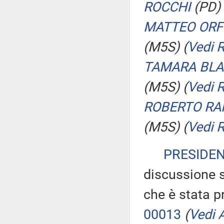
ROCCHI
(PD)
MATTEO ORF
(M5S)
(
Vedi 
TAMARA BLA
(M5S)
(
Vedi 
ROBERTO RA
(M5S)
(
Vedi 
PRESIDE
discussione s
che è stata p
00013
(
Vedi A