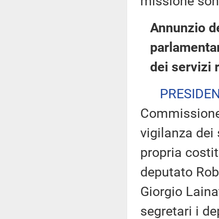
missione son
Annunzio de
parlamentare
dei servizi 
PRESIDE
Commissione p
vigilanza dei 
propria costit
deputato Robe
Giorgio Laina
segretari i d