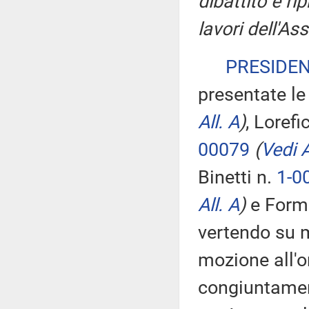
dibattito è ri
lavori dell'A
PRESIDE
presentate le
All. A
)
, Lorefi
00079
(
Vedi A
Binetti n.
1-0
All. A
)
e Form
vertendo su m
mozione all'o
congiuntame