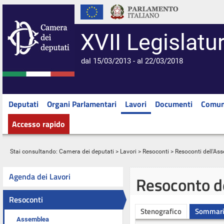
XVII Legislatu
dal 15/03/2013 - al 22/03/2018
Deputati
Organi Parlamentari
Lavori
Documenti
Comun
Accesso rapido
Stai consultando:
Camera dei deputati
>
Lavori
>
Resoconti
>
Resoconti dell'As
Agenda dei Lavori
Resoconto d
Resoconti
Stenografico
Sommar
Assemblea