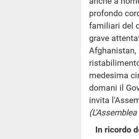
anche a nome 
profondo cord
familiari del
grave attentat
Afghanistan, 
ristabilimento 
medesima cir
domani il Gov
invita l'Asse
(L'Assemblea 
In ricordo d