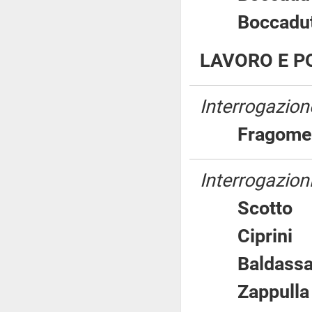
Boccad
LAVORO E PO
Interrogazion
Fragom
Interrogazioni
Scott
Ciprin
Baldass
Zappul