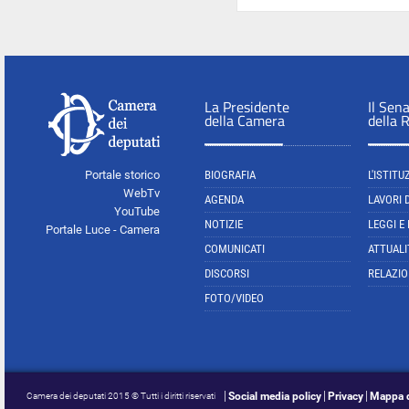
La Presidente
Il Sen
della Camera
della 
Portale storico
BIOGRAFIA
L'ISTITU
WebTv
AGENDA
LAVORI 
YouTube
NOTIZIE
LEGGI E
Portale Luce - Camera
COMUNICATI
ATTUALI
DISCORSI
RELAZIO
FOTO/VIDEO
Social media policy
Privacy
Mappa d
Camera dei deputati 2015 © Tutti i diritti riservati