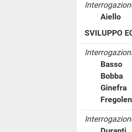
Interrogazion
Aiell
SVILUPPO E
Interrogazion
Bass
Bobb
Ginef
Fregol
Interrogazione
Duran