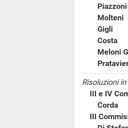
Piazzo
Molte
Gigl
Cost
Meloni 
Pratav
Risoluzioni i
III e IV Co
Cord
III Commiss