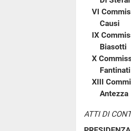
Di Stefa
VI Commiss
Caus
IX Commiss
Biasot
X Commissi
Fantin
XIII Commi
Antez
ATTI DI CON
PRESIDENZA 