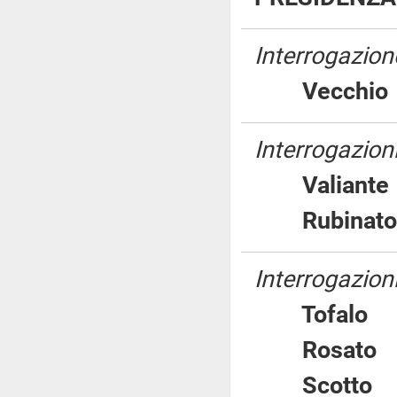
Interrogazione
Vecch
Interrogazion
Valian
Rubin
Interrogazioni
Tofal
Rosat
Scott