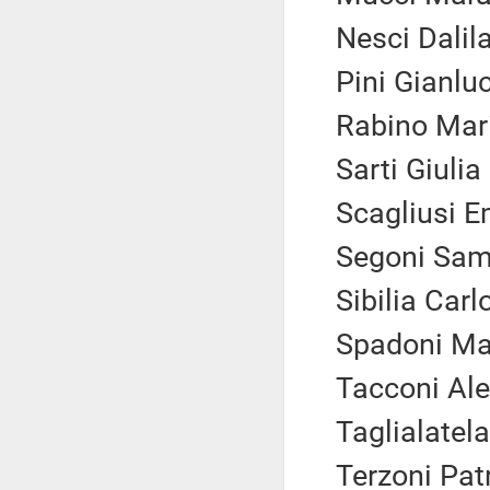
Nesci Dalil
Pini Gianlu
Rabino Mari
Sarti Giulia
Scagliusi E
Segoni Sam
Sibilia Carl
Spadoni Mar
Tacconi Ale
Taglialatela
Terzoni Patr