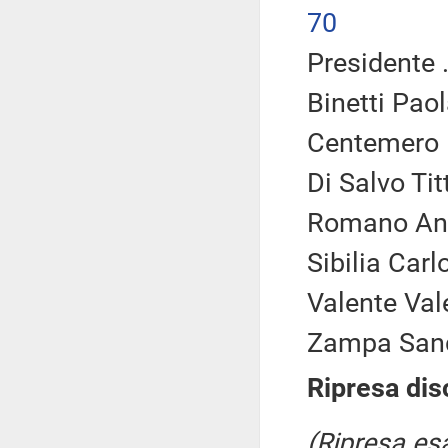
70
Presidente .
Binetti Paol
Centemero E
Di Salvo Titt
Romano And
Sibilia Carl
Valente Vale
Zampa Sand
Ripresa dis
(Ripresa es