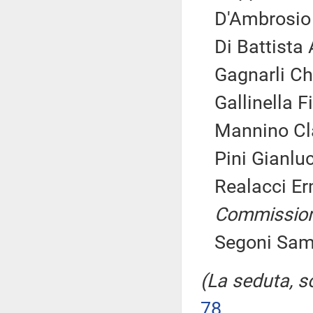
D'Ambrosio
Di Battista
Gagnarli Ch
Gallinella F
Mannino Cla
Pini Gianlu
Realacci Er
Commissio
Segoni Sam
(La seduta, so
78