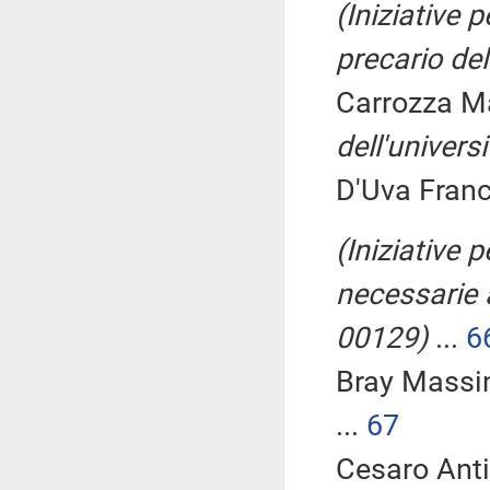
(Iniziative 
precario de
Carrozza Ma
dell'universi
D'Uva Franc
(Iniziative 
necessarie a
00129)
...
6
Bray Mass
...
67
Cesaro Anti