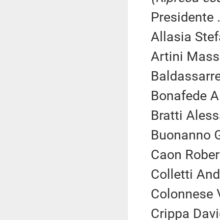
Presidente .
Allasia Ste
Artini Mass
Baldassarre
Bonafede Al
Bratti Ales
Buonanno G
Caon Robert
Colletti An
Colonnese 
Crippa Davi