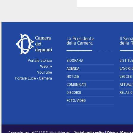
La Presidente
Il Sen
della Camera
della 
Portale storico
BIOGRAFIA
L'ISTITU
WebTv
AGENDA
LAVORI 
YouTube
NOTIZIE
LEGGI E
Portale Luce - Camera
COMUNICATI
ATTUALI
DISCORSI
RELAZIO
FOTO/VIDEO
Social media policy
Privacy
Mappa d
Camera dei deputati 2015 © Tutti i diritti riservati