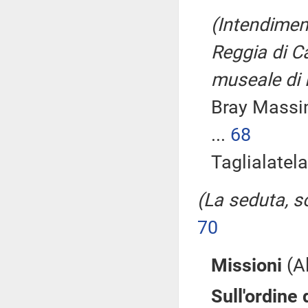
(Intendiment
Reggia di Ca
museale di 
Bray Mass
...
68
Taglialatela
(La seduta, so
70
Missioni
(Al
Sull'ordine