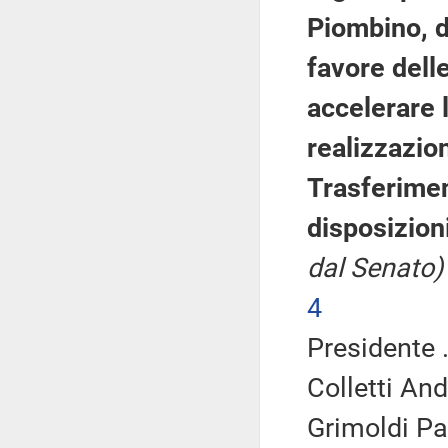
Piombino, d
favore dell
accelerare 
realizzazio
Trasferimen
disposizion
dal Senato)
4
Presidente .
Colletti An
Grimoldi Pa