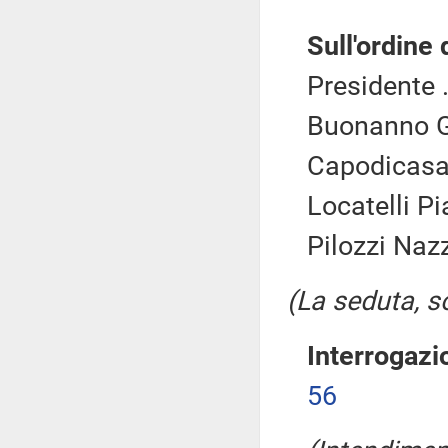
Sull'ordine 
Presidente .
Buonanno G
Capodicasa 
Locatelli Pi
Pilozzi Naz
(La seduta, so
Interrogazi
56