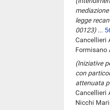
(Intendiment
mediazione c
legge recant
00123)
...
5
Cancellieri
Formisano A
(Iniziative 
con particol
attenuata p
Cancellieri
Nicchi Mari