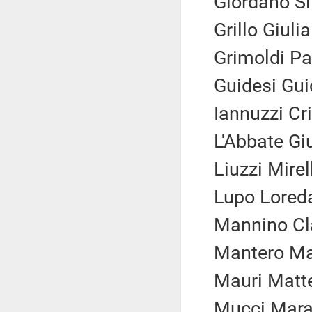
Giordano Si
Grillo Giuli
Grimoldi Pa
Guidesi Gui
Iannuzzi Cri
L'Abbate Gi
Liuzzi Mirel
Lupo Loreda
Mannino Cla
Mantero Ma
Mauri Matte
Mucci Mara