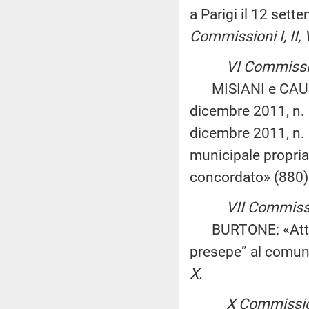
a Parigi il 12 set
Commissioni I, II, V,
VI Commissi
MISIANI e CAUSI: 
dicembre 2011, n. 
dicembre 2011, n. 2
municipale propria 
concordato» (880
VII Commissi
BURTONE: «Attribu
presepe” al comun
X.
X Commission