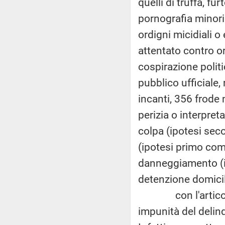
quelli di truffa, fu
pornografia minoril
ordigni micidiali o
attentato contro or
cospirazione polit
pubblico ufficiale, 
incanti, 356 frode 
perizia o interpret
colpa (ipotesi se
(ipotesi primo com
danneggiamento (ip
detenzione domicili
con l'articolo 2 
impunità del delinq