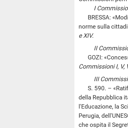
I Commissione (A
BRESSA: «Modifich
norme sulla citta
e XIV.
II Commissio
GOZI: «Concessio
Commissioni I, V, VI,
III Commissio
S. 590. – «Ratific
della Repubblica it
l'Educazione, la Sc
Perugia, dell'UNE
che ospita il Segr