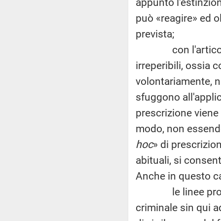
appunto l'estinzio
può «reagire» ed o
prevista;
con l'articolo 10
irreperibili, ossia
volontariamente, n
sfuggono all'appli
prescrizione viene 
modo, non essendo 
hoc
» di prescrizion
abituali, si consen
Anche in questo cas
le linee program
criminale sin qui a