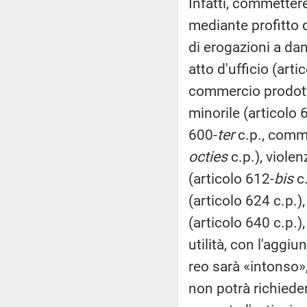
Infatti, commettere
mediante profitto d
di erogazioni a dan
atto d'ufficio (arti
commercio prodotti 
minorile (articolo 
600-
ter
c.p., comma
octies
c.p.), violen
(articolo 612-
bis
c.
(articolo 624 c.p.),
(articolo 640 c.p.)
utilità, con l'aggiu
reo sarà «intonso»,
non potrà richieder