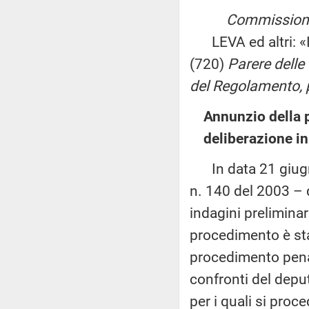
Commissioni r
LEVA ed altri: «Is
(720)
Parere delle 
del Regolamento, pe
Annunzio della 
deliberazione in
In data 21 giugno 
n. 140 del 2003 – 
indagini prelimina
procedimento è stat
procedimento pena
confronti del deput
per i quali si pro