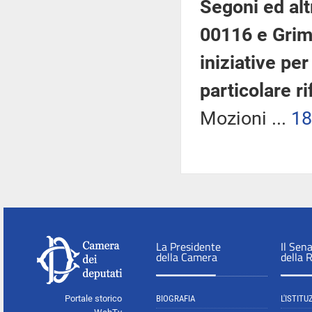
Segoni ed alt
00116 e Grimo
iniziative per
particolare r
Mozioni ...
18
La Presidente
Il Sen
della Camera
della 
Portale storico
BIOGRAFIA
L'ISTITU