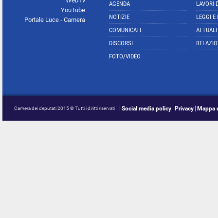
WebTv
AGENDA
LAVORI 
YouTube
NOTIZIE
LEGGI E
Portale Luce - Camera
COMUNICATI
ATTUALI
DISCORSI
RELAZIO
FOTO/VIDEO
Social media policy
Privacy
Mappa d
Camera dei deputati 2015 © Tutti i diritti riservati