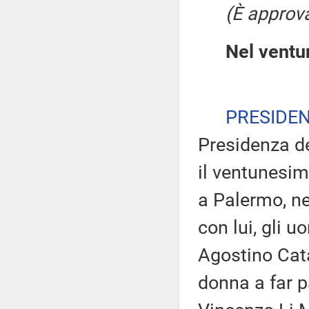
(È approva
Nel ventu
PRESIDE
Presidenza de
il ventunesim
a Palermo, ne
con lui, gli u
Agostino Cata
donna a far p