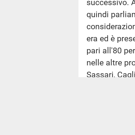
successivo. A
quindi parlia
considerazion
era ed è pres
pari all'80 p
nelle altre p
Sassari, Cagl
raggiungere l
Costa Smerald
oltre 300 chi
superano anch
dei collegame