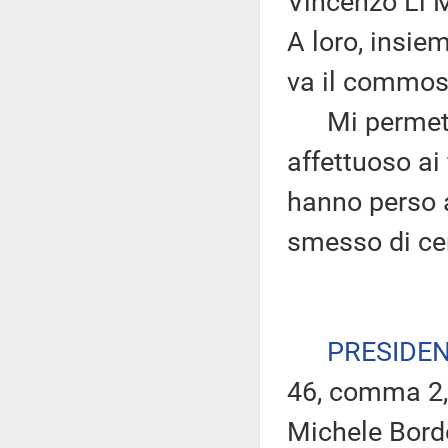
Vincenzo Li M
A loro, insie
va il commoss
Mi permetto 
affettuoso ai 
hanno perso 
smesso di cer
PRESIDE
46, comma 2, 
Michele Bordo