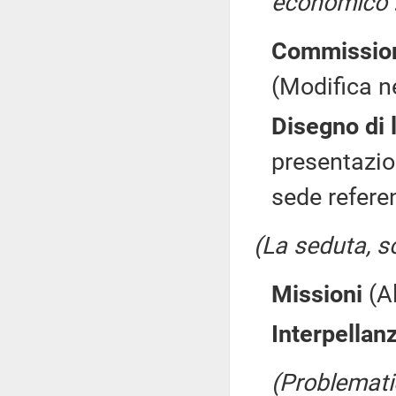
economico
Commission
(Modifica n
Disegno di 
presentazi
sede referen
(La seduta, so
Missioni
(Al
Interpellan
(Problemati