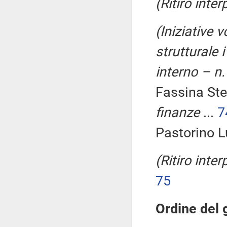
(Ritiro inte
(Iniziative
strutturale 
interno – n
Fassina St
finanze
...
7
Pastorino L
(Ritiro inte
75
Ordine del 