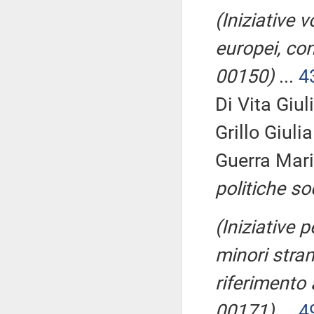
(Iniziative v
europei, con
00150)
...
4
Di Vita Giul
Grillo Giuli
Guerra Mari
politiche soc
(Iniziative 
minori stra
riferimento 
00171)
...
4