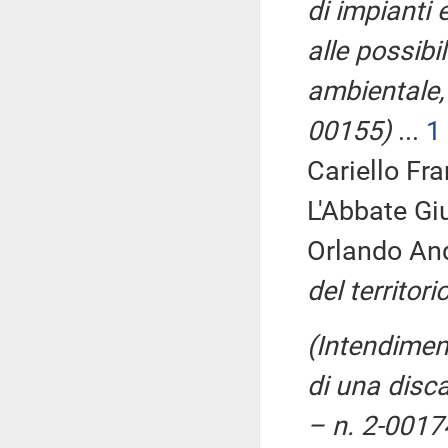
di impianti 
alle possibil
ambientale,
00155)
...
1
Cariello Fr
L'Abbate Gi
Orlando An
del territor
(Intendiment
di una disca
– n. 2-0017