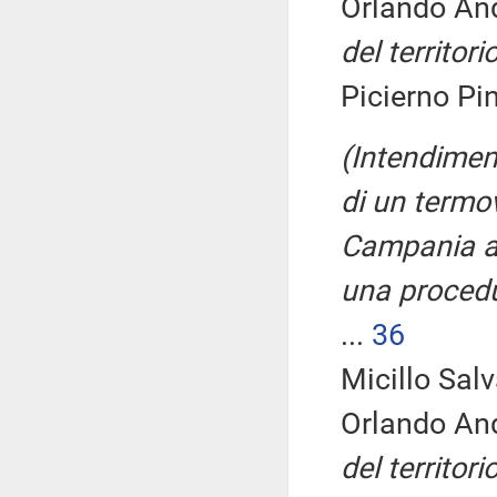
Orlando An
del territor
Picierno Pin
(Intendiment
di un termov
Campania anc
una procedu
...
36
Micillo Salv
Orlando An
del territor