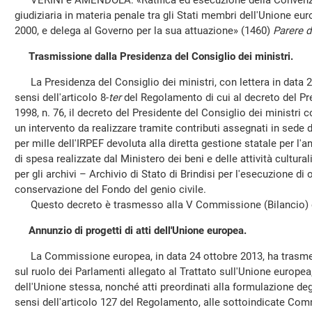
VERINI e AMENDOLA: «Ratifica ed esecuzione della Convenzion
giudiziaria in materia penale tra gli Stati membri dell'Unione eur
2000, e delega al Governo per la sua attuazione» (1460)
Parere d
Trasmissione dalla Presidenza del Consiglio dei ministri.
La Presidenza del Consiglio dei ministri, con lettera in data 2
sensi dell'articolo 8-
ter
del Regolamento di cui al decreto del Pr
1998, n. 76, il decreto del Presidente del Consiglio dei ministri c
un intervento da realizzare tramite contributi assegnati in sede di
per mille dell'IRPEF devoluta alla diretta gestione statale per l'a
di spesa realizzate dal Ministero dei beni e delle attività cultura
per gli archivi – Archivio di Stato di Brindisi per l'esecuzione di 
conservazione del Fondo del genio civile.
Questo decreto è trasmesso alla V Commissione (Bilancio) e 
Annunzio di progetti di atti dell'Unione europea.
La Commissione europea, in data 24 ottobre 2013, ha trasmess
sul ruolo dei Parlamenti allegato al Trattato sull'Unione europea, 
dell'Unione stessa, nonché atti preordinati alla formulazione deg
sensi dell'articolo 127 del Regolamento, alle sottoindicate Comm