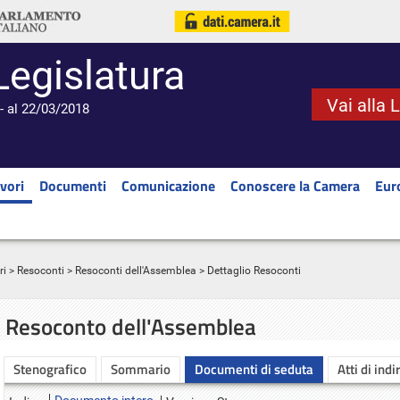
Legislatura
Vai alla 
- al 22/03/2018
vori
Documenti
Comunicazione
Conoscere la Camera
Eur
ri
>
Resoconti
>
Resoconti dell'Assemblea
> Dettaglio Resoconti
Resoconto dell'Assemblea
Stenografico
Sommario
Documenti di seduta
Atti di indi