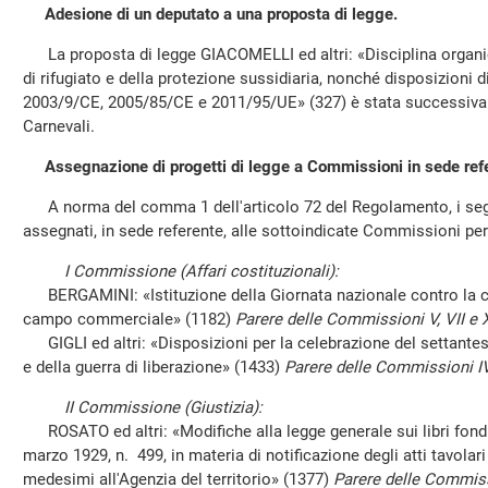
Adesione di un deputato a una proposta di legge.
La proposta di legge GIACOMELLI ed altri: «Disciplina organica 
di rifugiato e della protezione sussidiaria, nonché disposizioni di
2003/9/CE, 2005/85/CE e 2011/95/UE» (327) è stata successiva
Carnevali.
Assegnazione di progetti di legge a Commissioni in sede ref
A norma del comma 1 dell'articolo 72 del Regolamento, i segu
assegnati, in sede referente, alle sottoindicate Commissioni pe
I Commissione (Affari costituzionali):
BERGAMINI: «Istituzione della Giornata nazionale contro la con
campo commerciale» (1182)
Parere delle Commissioni V, VII e X
GIGLI ed altri: «Disposizioni per la celebrazione del settante
e della guerra di liberazione» (1433)
Parere delle Commissioni IV,
II Commissione (Giustizia):
ROSATO ed altri: «Modifiche alla legge generale sui libri fondia
marzo 1929, n. 499, in materia di notificazione degli atti tavola
medesimi all'Agenzia del territorio» (1377)
Parere delle Commissi