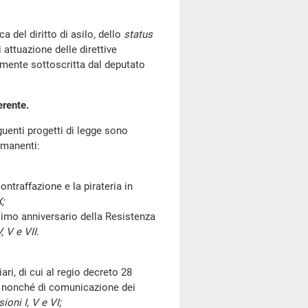
del diritto di asilo, dello
status
 attuazione delle direttive
mente sottoscritta dal deputato
erente.
enti progetti di legge sono
rmanenti:
traffazione e la pirateria in
;
simo anniversario della Resistenza
 V e VII.
ri, di cui al regio decreto 28
ri nonché di comunicazione dei
oni I, V e VI;