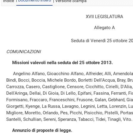
Documento intero
Indice
Versione Stampa
XVII LEGISLATURA
Allegato A
Seduta di Venerdì 25 ottobre 2
COMUNICAZIONI
Missioni valevoli nella seduta del 25 ottobre 2013.
Angelino Alfano, Gioacchino Alfano, Alfreider, Alli, Amendola, 
Bindi, Bocci, Boccia, Michele Bordo, Borletti Dell'Acqua, Bray, B
Carrozza, Casero, Castiglione, Censore, Cicchitto, Cirielli, D'Al
Dell'Aringa, Dellai, Di Gioia, Di Lello, Epifani, Fassina, Ferranti, 
Formisano, Fraccaro, Franceschini, Frusone, Galan, Gebhard, Giac
Giorgetti, Kyenge, La Russa, Lavagno, Legnini, Letta, Lorenzin, Lu
Migliore, Moretto, Orlando, Pes, Picchi, Pisicchio, Pistelli, Portas
Santelli, Schullian, Sereni, Speranza, Tabacci, Tidei, Tinagli, Vito.
Annunzio di proposte di legge.