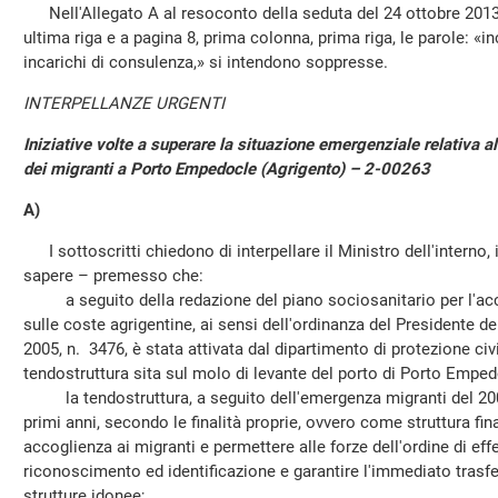
Nell'Allegato A al resoconto della seduta del 24 ottobre 2013
ultima riga e a pagina 8, prima colonna, prima riga, le parole: «in
incarichi di consulenza,» si intendono soppresse.
INTERPELLANZE URGENTI
Iniziative volte a superare la situazione emergenziale relativa al
dei migranti a Porto Empedocle (Agrigento) – 2-00263
A)
I sottoscritti chiedono di interpellare
il Ministro dell'interno,
sapere – premesso che:
a seguito della redazione del piano sociosanitario per l'acco
sulle coste agrigentine, ai sensi dell'ordinanza del Presidente d
2005, n. 3476, è stata attivata dal dipartimento di protezione civ
tendostruttura sita sul molo di levante del porto di Porto Emped
la tendostruttura, a seguito dell'emergenza migranti del 2005
primi anni, secondo le finalità proprie, ovvero come struttura fin
accoglienza ai migranti e permettere alle forze dell'ordine di eff
riconoscimento ed identificazione e garantire l'immediato trasfe
strutture idonee;