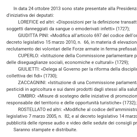
In data 24 ottobre 2013 sono state presentate alla Presidenza
d'iniziativa dei deputati:
LOREFICE ed altri: «Disposizioni per la definizione transatt
soggetti danneggiati da sangue o emoderivati infetti» (1727);
GIUDITTA PINI: «Modifica all'articolo 697 del codice dell'ord
decreto legislativo 15 marzo 2010, n. 66, in materia di elevazione 
reclutamento dei volontari delle Forze armate in ferma prefissat
CUPERLO: «Istituzione della Commissione parlamentare per l
delle diseguaglianze sociali, economiche e culturali» (1729);
GIULIETTI: «Delega al Governo per la riforma della disciplina
collettiva dei fidi» (1730);
ZACCAGNINI: «Istituzione di una Commissione parlamentare 
pesticidi in agricoltura e sui danni prodotti dagli stessi alla sa
CIMBRO: «Misure di sostegno delle iniziative di promozione
responsabile del territorio e delle opportunità turistiche» (1732);
ROSTELLATO ed altri: «Modifiche al codice dell'amministrazio
legislativo 7 marzo 2005, n. 82, e al decreto legislativo 14 marzo
pubblicità delle riprese audio e video delle sedute dei consigli p
Saranno stampate e distribuite.