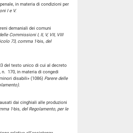
enale, in materia di condizioni per
ni I e V.
reni demaniali dei comuni
elle Commissioni I, II, V, VII, VIII
icolo 73, comma 1-
bis,
del
el testo unico di cui al decreto
, n. 170, in materia di congedi
i minori disabili» (1086)
Parere delle
olamento).
sati dai cinghiali alle produzioni
omma 1-
bis,
del Regolamento, per le