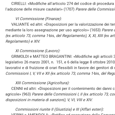
CIRIELLI: «Modifiche all'articolo 274 del codice di procedura p
l'adozione delle misure cautelari» (1707)
Parere delle Commissio
VI Commissione (Finanze):
VALIANTE ed altri: «Disposizioni per la valorizzazione dei ter
mediante la loro assegnazione per uso agricolo» (1653)
Parere d
(
ex
articolo 73, comma 1-
bis,
del Regolamento), X, XI, XIII (
ex
art
Regolamento) e XIV.
XI Commissione (Lavoro):
GRIMOLDI e MATTEO BRAGANTINI: «Modifiche agli articoli 33 d
legislativo 26 marzo 2001, n. 151, e 6 della legge 8 ottobre 2010
lavorativi e di fruizione di orari flessibili in favore dei genitori d
Commissioni I, V, VII e XII (
ex
articolo 73, comma 1-
bis,
del Reg
XIII Commissione (Agricoltura):
CENNI ed altri: «Disposizioni per il contenimento dei danni cau
agricole» (963)
Parere delle Commissioni I, II (
ex
articolo 73, c
disposizioni in materia di sanzioni), V, VI, VIII e XIV.
Commissioni riunite II (Giustizia) e III (Affari esteri):