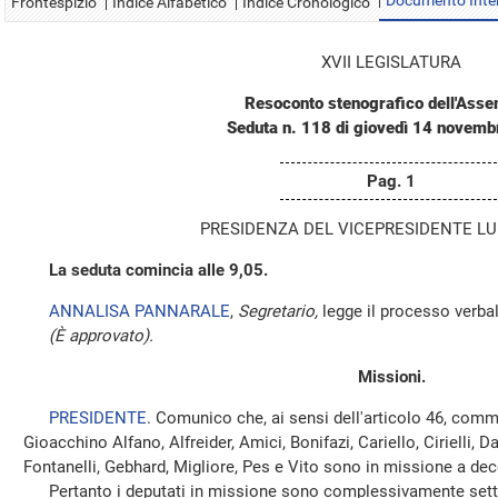
Documento Inte
Frontespizio
Indice Alfabetico
Indice Cronologico
XVII LEGISLATURA
Resoconto stenografico dell'Ass
Seduta n. 118 di giovedì 14 novem
Pag. 1
PRESIDENZA DEL VICEPRESIDENTE LUI
La seduta comincia alle 9,05.
ANNALISA PANNARALE
,
Segretario,
legge il processo verbale
(È approvato).
Missioni.
PRESIDENTE
. Comunico che, ai sensi dell'articolo 46, comm
Gioacchino Alfano, Alfreider, Amici, Bonifazi, Cariello, Cirielli,
Fontanelli, Gebhard, Migliore, Pes e Vito sono in missione a dec
Pertanto i deputati in missione sono complessivamente setta