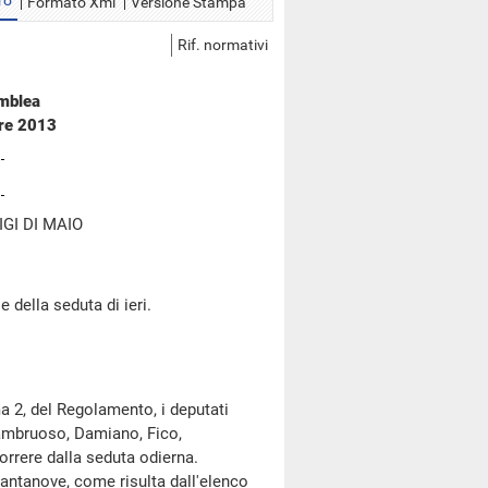
ro
Formato Xml
Versione Stampa
Rif. normativi
emblea
bre 2013
GI DI MAIO
 della seduta di ieri.
a 2, del Regolamento, i deputati
 Dambruoso, Damiano, Fico,
orrere dalla seduta odierna.
ntanove, come risulta dall'elenco