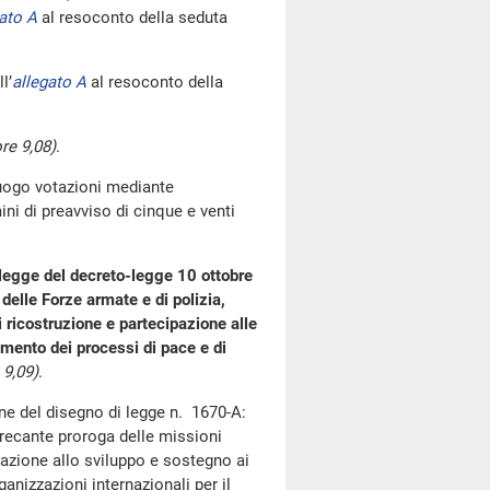
ato A
al resoconto della seduta
l’
allegato A
al resoconto della
ore 9,08)
.
luogo votazioni mediante
i di preavviso di cinque e venti
 legge del decreto-legge 10 ottobre
delle Forze armate e di polizia,
i ricostruzione e partecipazione alle
damento dei processi di pace e di
 9,09)
.
one del disegno di legge n. 1670-A:
 recante proroga delle missioni
erazione allo sviluppo e sostegno ai
ganizzazioni internazionali per il