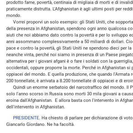
prodotto fame, povertà, centinaia di migliaia di morti e di inval
praticamente distrutta. L'Afghanistan è agli ultimi posti per redd
mondo.
Vorrei proporvi un solo esempio: gli Stati Uniti, che sopportan
della presenza in Afghanistan, spendono ogni anno qualcosa come 5
aiuti che noi abbiamo dato contro la povertà e per lo sviluppo 
anni assommano complessivamente a 50 miliardi di dollari. Cioè, 
pace e contro la povertà, gli Stati Uniti ne spendono dieci per l
neanche vinta, perché noi siamo in presenza di un Paese piegato 
alternativa per i giovani afgani è o fare i soldati con la guerriglia
occidentali, oppure proporre la morte. Perché in Afghanistan si pr
oppiacei del mondo. E quella produzione, che quando l'Armata ros
200 tonnellate, è arrivata a 8.200 tonnellate di oppiacei e di eroi
Quindi un enorme serbatoio del narcotraffico del mondo. Il Pr
solo l'anno scorso in Russia sono morti 30 mila giovani a causa 
eroina dall'Afghanistan. E allora basta con l'intervento in Afgha
dell'intervento in Afghanistan.
PRESIDENTE
. Ha chiesto di parlare per dichiarazione di voto,
Giancarlo Giordano. Ne ha facoltà.