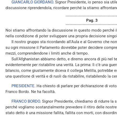
GIANCARLO GIORDANO
. Signor Presidente, io penso sia util
discussione riprendendola, ricordare perché la stiamo affrontan
Pag. 3
Noi stiamo affrontando la discussione in questo modo perché i
nella condizione di poter sviluppare una propria decisione sing
Il nostro gruppo sta ricordando all'Aula e al Governo che non 
su ogni missione il Parlamento dovrebbe poter decidere compre
mezzi, comprendendone i limiti anche di tempo.
Sull'Afghanistan abbiamo detto, e diremo ancora di più nel t
evidentemente per ristabilire una verità. La prima: lì c’è una guer
bilancio, come giustamente diceva il collega Melilla, potrebbe es
una questione di verità e di ruoli da ristabilire, ristabilendo la c
PRESIDENTE
. Ha chiesto di parlare per dichiarazione di voto,
Franco Bordo. Ne ha facoltà.
FRANCO BORDO
. Signor Presidente, chiediamo di ridurre la
perché vogliamo sostanzialmente prevedere il ritiro delle nostr
stato detto è una missione fallita, fallita con morti, con disordini,