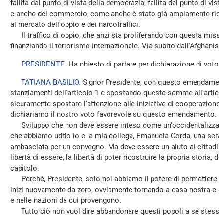
fallita dal punto di vista della democrazia, fallita dal punto di v
e anche del commercio, come anche è stato già ampiamente ricor
al mercato dell'oppio e dei narcotraffici.
Il traffico di oppio, che anzi sta proliferando con questa mis
finanziando il terrorismo internazionale. Via subito dall'Afghanis
PRESIDENTE
. Ha chiesto di parlare per dichiarazione di voto
TATIANA BASILIO
. Signor Presidente, con questo emendament
stanziamenti dell'articolo 1 e spostando queste somme all'artic
sicuramente spostare l'attenzione alle iniziative di cooperazion
dichiariamo il nostro voto favorevole su questo emendamento.
Sviluppo che non deve essere inteso come un'occidentalizzazion
che abbiamo udito io e la mia collega, Emanuela Corda, una ser
ambasciata per un convegno. Ma deve essere un aiuto ai cittadi
libertà di essere, la libertà di poter ricostruire la propria storia,
capitolo.
Perché, Presidente, solo noi abbiamo il potere di permettere c
inizi nuovamente da zero, ovviamente tornando a casa nostra e rip
e nelle nazioni da cui provengono.
Tutto ciò non vuol dire abbandonare questi popoli a se stessi