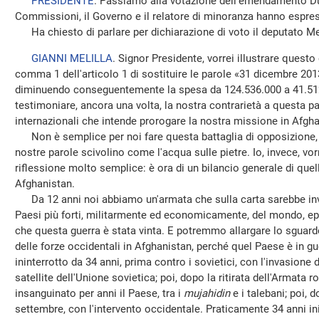
PRESIDENTE
. Passiamo alla votazione dell'emendamento Dur
Commissioni, il Governo e il relatore di minoranza hanno espres
Ha chiesto di parlare per dichiarazione di voto il deputato Mel
GIANNI MELILLA
. Signor Presidente, vorrei illustrare que
comma 1 dell'articolo 1 di sostituire le parole «31 dicembre 20
diminuendo conseguentemente la spesa da 124.536.000 a 41.51
testimoniare, ancora una volta, la nostra contrarietà a questa pa
internazionali che intende prorogare la nostra missione in Afgha
Non è semplice per noi fare questa battaglia di opposizione, p
nostre parole scivolino come l'acqua sulle pietre. Io, invece, vo
riflessione molto semplice: è ora di un bilancio generale di quell
Afghanistan.
Da 12 anni noi abbiamo un'armata che sulla carta sarebbe invi
Paesi più forti, militarmente ed economicamente, del mondo, ep
che questa guerra è stata vinta. E potremmo allargare lo sguard
delle forze occidentali in Afghanistan, perché quel Paese è in 
ininterrotto da 34 anni, prima contro i sovietici, con l'invasione
satellite dell'Unione sovietica; poi, dopo la ritirata dell'Armata r
insanguinato per anni il Paese, tra i
mujahidin
e i talebani; poi, d
settembre, con l'intervento occidentale. Praticamente 34 anni ini