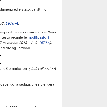
damenti ed è stato, da ultimo,
A.C.
1670-A
)
segno di legge di conversione
(Vedi
el testo recante le
modificazioni
el 7 novembre 2013 – A.C.
1670-A
)
.
ferite agli articoli
 dalle Commissioni
(Vedi l'allegato A
ospendo la seduta, che riprenderà