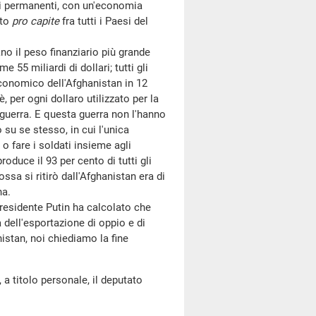
idi permanenti, con un'economia
ito
pro capite
fra tutti i Paesi del
o il peso finanziario più grande
5 miliardi di dollari; tutti gli
economico dell'Afghanistan in 12
per ogni dollaro utilizzato per la
a guerra. E questa guerra non l'hanno
su se stesso, in cui l'unica
, o fare i soldati insieme agli
oduce il 93 per cento di tutti gli
sa si ritirò dall'Afghanistan era di
na.
esidente Putin ha calcolato che
dell'esportazione di oppio e di
nistan, noi chiediamo la fine
 a titolo personale, il deputato