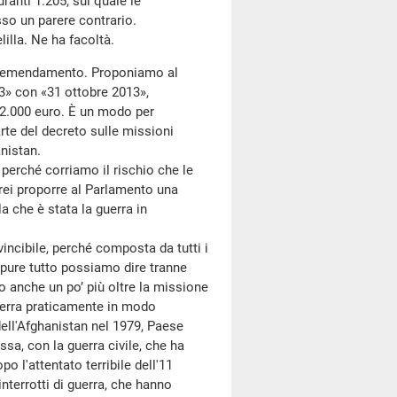
anti 1.205, sul quale le
so un parere contrario.
illa. Ne ha facoltà.
sto emendamento. Proponiamo al
13» con «31 ottobre 2013»,
2.000 euro. È un modo per
rte del decreto sulle missioni
nistan.
erché corriamo il rischio che le
rrei proporre al Parlamento una
a che è stata la guerra in
ncibile, perché composta da tutti i
pure tutto possiamo dire tranne
o anche un po’ più oltre la missione
guerra praticamente in modo
 dell'Afghanistan nel 1979, Paese
ossa, con la guerra civile, che ha
opo l'attentato terribile dell'11
nterrotti di guerra, che hanno