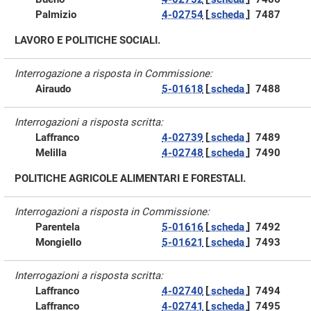
Palmizio
4-02754
[
scheda
]
7487
LAVORO E POLITICHE SOCIALI.
Interrogazione a risposta in Commissione:
Airaudo
5-01618
[
scheda
]
7488
Interrogazioni a risposta scritta:
Laffranco
4-02739
[
scheda
]
7489
Melilla
4-02748
[
scheda
]
7490
POLITICHE AGRICOLE ALIMENTARI E FORESTALI.
Interrogazioni a risposta in Commissione:
Parentela
5-01616
[
scheda
]
7492
Mongiello
5-01621
[
scheda
]
7493
Interrogazioni a risposta scritta:
Laffranco
4-02740
[
scheda
]
7494
Laffranco
4-02741
[
scheda
]
7495