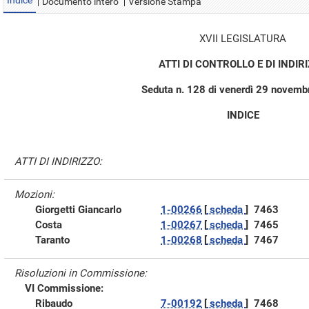
Indice
Documento intero
Versione Stampa
XVII LEGISLATURA
ATTI DI CONTROLLO E DI INDIR
Seduta n. 128 di venerdì 29 novem
INDICE
ATTI DI INDIRIZZO:
Mozioni:
Giorgetti Giancarlo
1-00266
[
scheda
]
7463
Costa
1-00267
[
scheda
]
7465
Taranto
1-00268
[
scheda
]
7467
Risoluzioni in Commissione:
VI Commissione:
Ribaudo
7-00192
[
scheda
]
7468