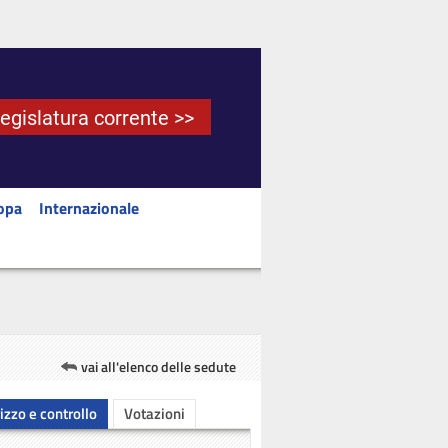
Legislatura corrente >>
opa
Internazionale
vai all'elenco delle sedute
rizzo e controllo
Votazioni