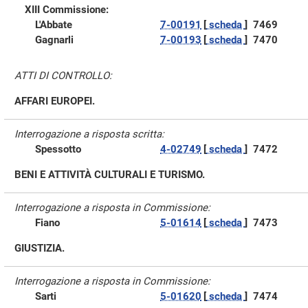
XIII Commissione:
L'Abbate
7-00191
[
scheda
]
7469
Gagnarli
7-00193
[
scheda
]
7470
ATTI DI CONTROLLO:
AFFARI EUROPEI.
Interrogazione a risposta scritta:
Spessotto
4-02749
[
scheda
]
7472
BENI E ATTIVITÀ CULTURALI E TURISMO.
Interrogazione a risposta in Commissione:
Fiano
5-01614
[
scheda
]
7473
GIUSTIZIA.
Interrogazione a risposta in Commissione:
Sarti
5-01620
[
scheda
]
7474