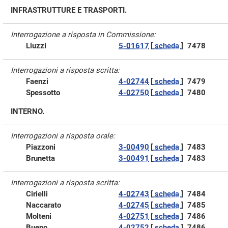
INFRASTRUTTURE E TRASPORTI.
Interrogazione a risposta in Commissione:
Liuzzi
5-01617
[
scheda
]
7478
Interrogazioni a risposta scritta:
Faenzi
4-02744
[
scheda
]
7479
Spessotto
4-02750
[
scheda
]
7480
INTERNO.
Interrogazioni a risposta orale:
Piazzoni
3-00490
[
scheda
]
7483
Brunetta
3-00491
[
scheda
]
7483
Interrogazioni a risposta scritta:
Cirielli
4-02743
[
scheda
]
7484
Naccarato
4-02745
[
scheda
]
7485
Molteni
4-02751
[
scheda
]
7486
Bueno
4-02752
[
scheda
]
7486