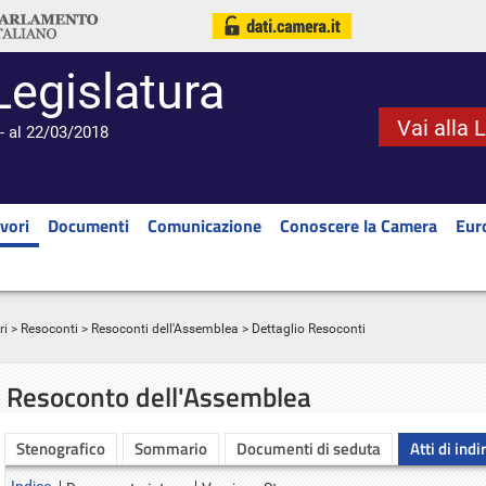
Legislatura
Vai alla 
- al 22/03/2018
vori
Documenti
Comunicazione
Conoscere la Camera
Eur
ri
>
Resoconti
>
Resoconti dell'Assemblea
> Dettaglio Resoconti
Resoconto dell'Assemblea
Stenografico
Sommario
Documenti di seduta
Atti di indi