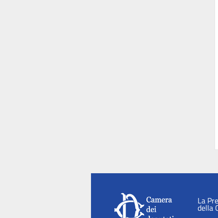
La Pr
della