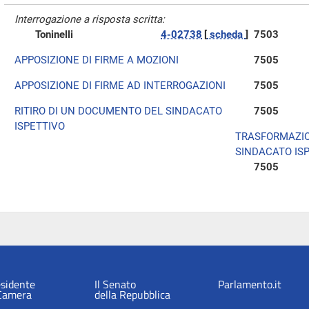
Interrogazione a risposta scritta:
Toninelli
4-02738
[
scheda
]
7503
APPOSIZIONE DI FIRME A MOZIONI
7505
APPOSIZIONE DI FIRME AD INTERROGAZIONI
7505
RITIRO DI UN DOCUMENTO DEL SINDACATO
7505
ISPETTIVO
TRASFORMAZIO
SINDACATO IS
7505
esidente
Il Senato
Parlamento.it
 Camera
della Repubblica