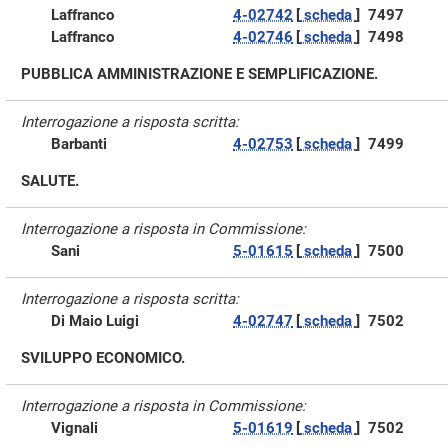
Laffranco
4-02742
[
scheda
]
7497
Laffranco
4-02746
[
scheda
]
7498
PUBBLICA AMMINISTRAZIONE E SEMPLIFICAZIONE.
Interrogazione a risposta scritta:
Barbanti
4-02753
[
scheda
]
7499
SALUTE.
Interrogazione a risposta in Commissione:
Sani
5-01615
[
scheda
]
7500
Interrogazione a risposta scritta:
Di Maio Luigi
4-02747
[
scheda
]
7502
SVILUPPO ECONOMICO.
Interrogazione a risposta in Commissione:
Vignali
5-01619
[
scheda
]
7502