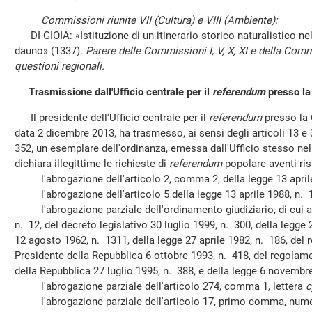
Commissioni riunite VII (Cultura) e VIII (Ambiente):
DI GIOIA: «Istituzione di un itinerario storico-naturalistico ne
dauno» (1337).
Parere delle Commissioni I, V, X, XI e della Com
questioni regionali.
Trasmissione dall'Ufficio centrale per il
referendum
presso la
Il presidente dell'Ufficio centrale per il
referendum
presso la 
data 2 dicembre 2013, ha trasmesso, ai sensi degli articoli 13 e
352, un esemplare dell'ordinanza, emessa dall'Ufficio stesso ne
dichiara illegittime le richieste di
referendum
popolare aventi ri
l'abrogazione dell'articolo 2, comma 2, della legge 13 aprile
l'abrogazione dell'articolo 5 della legge 13 aprile 1988, n. 
l'abrogazione parziale dell'ordinamento giudiziario, di cui al
n. 12, del decreto legislativo 30 luglio 1999, n. 300, della legge
12 agosto 1962, n. 1311, della legge 27 aprile 1982, n. 186, del 
Presidente della Repubblica 6 ottobre 1993, n. 418, del regolame
della Repubblica 27 luglio 1995, n. 388, e della legge 6 novembr
l'abrogazione parziale dell'articolo 274, comma 1, lettera
c
l'abrogazione parziale dell'articolo 17, primo comma, numer