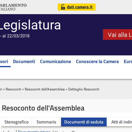
Legislatura
Vai alla 
- al 22/03/2018
vori
Documenti
Comunicazione
Conoscere la Camera
Eur
ri
>
Resoconti
>
Resoconti dell'Assemblea
> Dettaglio Resoconti
Resoconto dell'Assemblea
Stenografico
Sommario
Documenti di seduta
Atti di indi