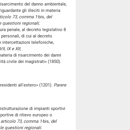
i risarcimento del danno ambientale,
guardante gli illeciti in materia
ticolo 73, comma 1-
bis,
del
 questioni regionali;
 penale, al decreto legislativo 8
 personali, di cui al decreto
e intercettazioni telefoniche,
II, IX e XII
;
teria di risarcimento dei danni
ità civile dei magistrati» (1850).
residenti all'estero» (1201).
Parere
strutturazione di impianti sportivi
portive di rilievo europeo o
x
articolo 73, comma 1-
bis,
del
e questioni regionali.