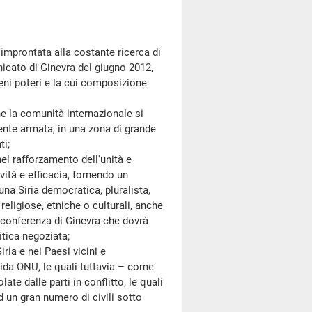
prontata alla costante ricerca di
nicato di Ginevra del giugno 2012,
eni poteri e la cui composizione
la comunità internazionale si
mente armata, in una zona di grande
ti;
l rafforzamento dell'unità e
vità e efficacia, fornendo un
na Siria democratica, pluralista,
 religiose, etniche o culturali, anche
a conferenza di Ginevra che dovrà
itica negoziata;
a e nei Paesi vicini e
egida ONU, le quali tuttavia – come
e dalle parti in conflitto, le quali
d un gran numero di civili sotto