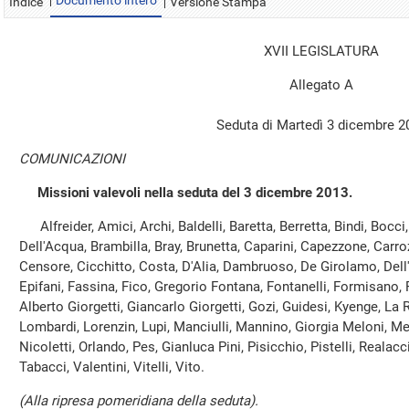
Documento intero
Indice
Versione Stampa
XVII LEGISLATURA
Allegato A
Seduta di Martedì 3 dicembre 2
COMUNICAZIONI
Missioni valevoli nella seduta del 3 dicembre 2013.
Alfreider, Amici, Archi, Baldelli, Baretta, Berretta, Bindi, Bocci
Dell'Acqua, Brambilla, Bray, Brunetta, Caparini, Capezzone, Carro
Censore, Cicchitto, Costa, D'Alia, Dambruoso, De Girolamo, Dell'Ar
Epifani, Fassina, Fico, Gregorio Fontana, Fontanelli, Formisano, 
Alberto Giorgetti, Giancarlo Giorgetti, Gozi, Guidesi, Kyenge, La 
Lombardi, Lorenzin, Lupi, Manciulli, Mannino, Giorgia Meloni, Me
Nicoletti, Orlando, Pes, Gianluca Pini, Pisicchio, Pistelli, Realacci
Tabacci, Valentini, Vitelli, Vito.
(Alla ripresa pomeridiana della seduta).