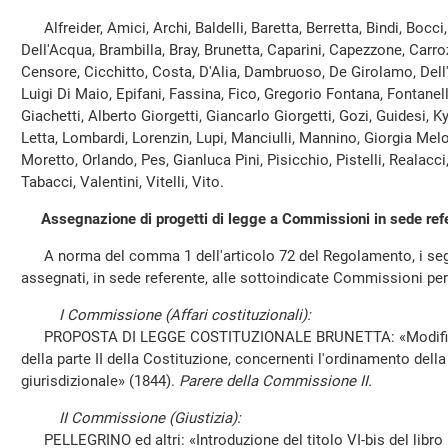
Alfreider, Amici, Archi, Baldelli, Baretta, Berretta, Bindi, Bocci
Dell'Acqua, Brambilla, Bray, Brunetta, Caparini, Capezzone, Carro
Censore, Cicchitto, Costa, D'Alia, Dambruoso, De Girolamo, Dell'Ar
Luigi Di Maio, Epifani, Fassina, Fico, Gregorio Fontana, Fontanel
Giachetti, Alberto Giorgetti, Giancarlo Giorgetti, Gozi, Guidesi, 
Letta, Lombardi, Lorenzin, Lupi, Manciulli, Mannino, Giorgia Melo
Moretto, Orlando, Pes, Gianluca Pini, Pisicchio, Pistelli, Realacci,
Tabacci, Valentini, Vitelli, Vito.
Assegnazione di progetti di legge a Commissioni in sede ref
A norma del comma 1 dell'articolo 72 del Regolamento, i segu
assegnati, in sede referente, alle sottoindicate Commissioni pe
I Commissione (Affari costituzionali):
PROPOSTA DI LEGGE COSTITUZIONALE BRUNETTA: «Modifiche al
della parte II della Costituzione, concernenti l'ordinamento dell
giurisdizionale» (1844).
Parere della Commissione II.
II Commissione (Giustizia):
PELLEGRINO ed altri: «Introduzione del titolo VI-bis del libro I