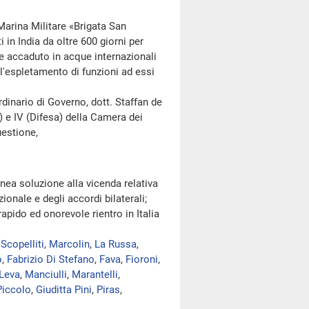
rina Militare «Brigata San
in India da oltre 600 giorni per
e accaduto in acque internazionali
ll'espletamento di funzioni ad essi
ario di Governo, dott. Staffan de
) e IV (Difesa) della Camera dei
uestione,
ea soluzione alla vicenda relativa
ionale e degli accordi bilaterali;
ido ed onorevole rientro in Italia
,
Scopelliti
,
Marcolin
,
La Russa
,
o
,
Fabrizio Di Stefano
,
Fava
,
Fioroni
,
Leva
,
Manciulli
,
Marantelli
,
Piccolo
,
Giuditta Pini
,
Piras
,