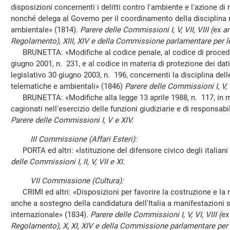
disposizioni concernenti i delitti contro l'ambiente e l'azione d
nonché delega al Governo per il coordinamento della disciplina ri
ambientale» (1814).
Parere delle Commissioni I, V, VII, VIII (
ex
ar
Regolamento), XIII, XIV e della Commissione parlamentare per le
BRUNETTA: «Modifiche al codice penale, al codice di procedura
giugno 2001, n. 231, e al codice in materia di protezione dei dati
legislativo 30 giugno 2003, n. 196, concernenti la disciplina dell
telematiche e ambientali» (1846)
Parere delle Commissioni I, V, V
BRUNETTA: «Modifiche alla legge 13 aprile 1988, n. 117, in ma
cagionati nell'esercizio delle funzioni giudiziarie e di responsabil
Parere delle Commissioni I, V e XIV.
III Commissione (Affari Esteri):
PORTA ed altri: «Istituzione del difensore civico degli italiani 
delle Commissioni I, II, V, VII e XI.
VII Commissione (Cultura):
CRIMI ed altri: «Disposizioni per favorire la costruzione e la ri
anche a sostegno della candidatura dell'Italia a manifestazioni s
internazionale» (1834).
Parere delle Commissioni I, V, VI, VIII (
e
Regolamento), X, XI, XIV e della Commissione parlamentare per l