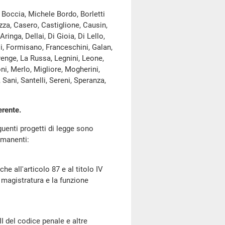
, Boccia, Michele Bordo, Borletti
zza, Casero, Castiglione, Causin,
inga, Dellai, Di Gioia, Di Lello,
li, Formisano, Franceschini, Galan,
Kyenge, La Russa, Legnini, Leone,
ni, Merlo, Migliore, Mogherini,
 Sani, Santelli, Sereni, Speranza,
erente.
enti progetti di legge sono
rmanenti:
l'articolo 87 e al titolo IV
a magistratura e la funzione
I del codice penale e altre