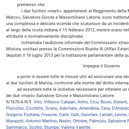
premesso che:
i due fucilieri «marò», appartenenti al Reggimento della Ma
Marco», Salvatore Girone e Massimiliano Latorre, sono trattenuti 
una complessa e delicata vicenda che scaturisce da un incident
al largo della costa indiana il 15 febbraio 2012, mentre erano ne
attribuite e normativamente disciplinate;
richiamata l'audizione informale del Commissario straordin
Mistura, svoltasi presso le Commissioni Riunite III (Affari Esteri
deputati il 18 luglio 2013 per la trattazione parlamentare della q
impegna il Governo
a porre in essere tutte le misure utili ad assicurare una idon
ai due fucilieri di Marina, conforme alle norme del diritto internaz
ad assumere tutte le iniziative necessarie per ottenere un rap
dei due «marò» Salvatore Girone e Massimiliano Latorre.
9/1670-A-R/
1
.
Vito
,
Villecco Calipari
,
Artini
,
Cicu
,
Rossi
,
Duranti
Pisicchio
,
Cicchitto
,
Scanu
,
Adornato
,
Amendola
,
Cera
,
D'Arienz
Gregorio Fontana
,
Frusone
,
Carlo Galli
,
Garofani
,
Lainati
,
Leone
,
Marazziti
,
Antonio Martino
,
Nastri
,
Ottobre
,
Palmizio
,
Salvatore 
Sammarco
,
Scotto
,
Stumpo
,
Valeria Valente
.