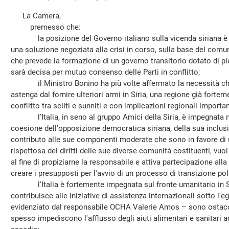
La Camera,
premesso che:
la posizione del Governo italiano sulla vicenda siriana è im
una soluzione negoziata alla crisi in corso, sulla base del comu
che prevede la formazione di un governo transitorio dotato di pi
sarà decisa per mutuo consenso delle Parti in conflitto;
il Ministro Bonino ha più volte affermato la necessità che 
astenga dal fornire ulteriori armi in Siria, una regione già forte
conflitto tra sciiti e sunniti e con implicazioni regionali importan
l'Italia, in seno al gruppo Amici della Siria, è impegnata ne
coesione dell'opposizione democratica siriana, della sua inclusi
contributo alle sue componenti moderate che sono in favore di u
rispettosa dei diritti delle sue diverse comunità costituenti, vuoi
al fine di propiziarne la responsabile e attiva partecipazione all
creare i presupposti per l'avvio di un processo di transizione pol
l'Italia è fortemente impegnata sul fronte umanitario in Siri
contribuisce alle iniziative di assistenza internazionali sotto l'
evidenziato dal responsabile OCHA Valerie Amos – sono ostacolat
spesso impediscono l'afflusso degli aiuti alimentari e sanitari a