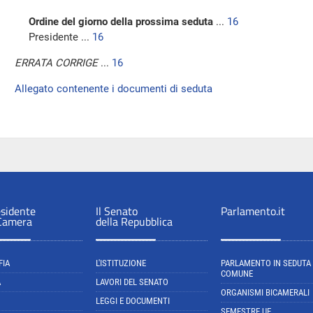
Ordine del giorno della prossima seduta
...
16
Presidente ...
16
ERRATA CORRIGE
...
16
Allegato contenente i documenti di seduta
esidente
Il Senato
Parlamento.it
 Camera
della Repubblica
FIA
L'ISTITUZIONE
PARLAMENTO IN SEDUTA
COMUNE
A
LAVORI DEL SENATO
ORGANISMI BICAMERALI
LEGGI E DOCUMENTI
SEMESTRE UE