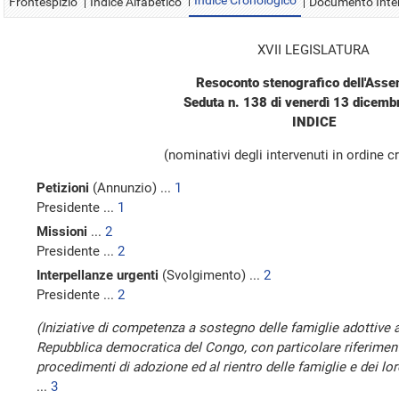
Indice Cronologico
Frontespizio
Indice Alfabetico
Documento Inte
XVII LEGISLATURA
Resoconto stenografico dell'Ass
Seduta n. 138 di venerdì 13 dicem
INDICE
(nominativi degli intervenuti in ordine 
Petizioni
(Annunzio) ...
1
Presidente ...
1
Missioni
...
2
Presidente ...
2
Interpellanze urgenti
(Svolgimento) ...
2
Presidente ...
2
(Iniziative di competenza a sostegno delle famiglie adottive 
Repubblica democratica del Congo, con particolare riferiment
procedimenti di adozione ed al rientro delle famiglie e dei loro 
...
3