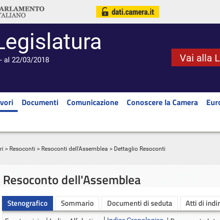
Legislatura
Vai alla 
- al 22/03/2018
vori
Documenti
Comunicazione
Conoscere la Camera
Eur
ri
>
Resoconti
>
Resoconti dell'Assemblea
> Dettaglio Resoconti
Resoconto dell'Assemblea
Stenografico
Sommario
Documenti di seduta
Atti di indi