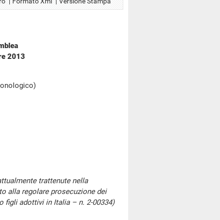
ro
Formato Xml
Versione Stampa
emblea
bre 2013
cronologico)
attualmente trattenute nella
o alla regolare prosecuzione dei
figli adottivi in Italia – n. 2-00334)