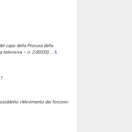
del capo della Procura della
a televisiva – n. 2-00335)
...
6
.
7
l cosiddetto «Movimento dei forconi»