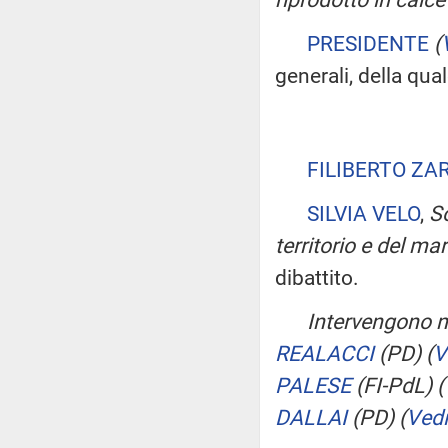
PRESIDENTE
(
generali, della qua
FILIBERTO ZA
SILVIA VELO
,
So
territorio e del ma
dibattito.
Intervengono ne
REALACCI
(PD)
(
V
PALESE
(FI-PdL)
(
DALLAI
(PD)
(
Vedi