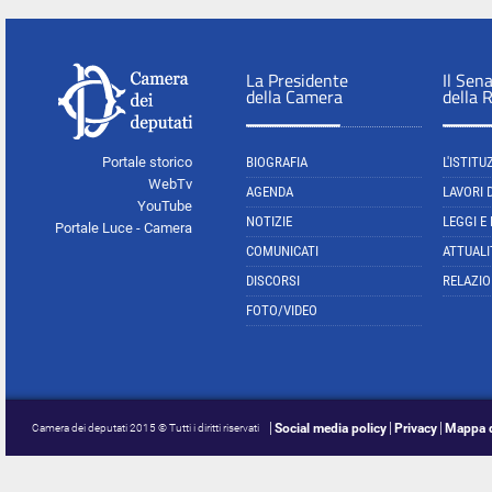
La Presidente
Il Sen
della Camera
della 
Portale storico
BIOGRAFIA
L'ISTITU
WebTv
AGENDA
LAVORI 
YouTube
NOTIZIE
LEGGI E
Portale Luce - Camera
COMUNICATI
ATTUALI
DISCORSI
RELAZIO
FOTO/VIDEO
Social media policy
Privacy
Mappa d
Camera dei deputati 2015 © Tutti i diritti riservati