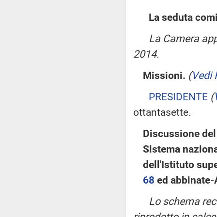
La seduta comi
La Camera appr
2014.
Missioni.
(
Vedi 
PRESIDENTE
(
ottantasette.
Discussione del 
Sistema nazional
dell'Istituto sup
68
ed abbinate-
Lo schema recan
riprodotto in calce