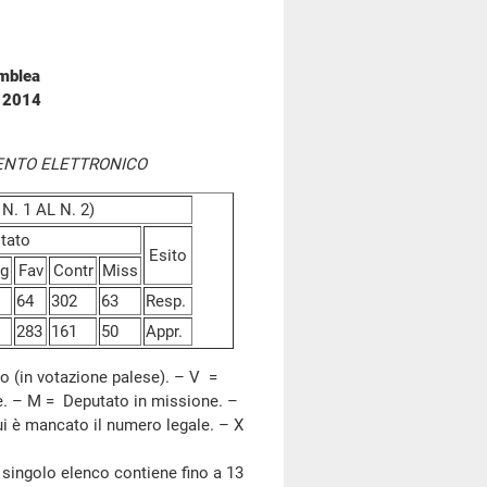
emblea
e 2014
ENTO ELETTRONICO
. 1 AL N. 2)
ltato
Esito
g
Fav
Contr
Miss
64
302
63
Resp.
283
161
50
Appr.
io (in votazione palese). – V =
e. – M = Deputato in missione. –
ui è mancato il numero legale. – X
 singolo elenco contiene fino a 13