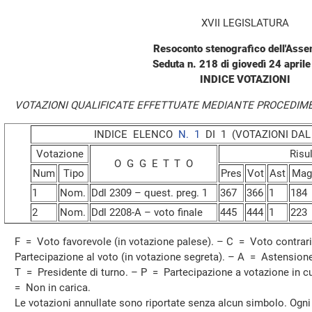
XVII LEGISLATURA
Resoconto stenografico dell'Ass
Seduta n. 218 di giovedì 24 april
INDICE VOTAZIONI
VOTAZIONI QUALIFICATE EFFETTUATE MEDIANTE PROCEDIM
INDICE ELENCO
N. 1
DI 1 (VOTAZIONI DAL N
Votazione
Risu
O G G E T T O
Num
Tipo
Pres
Vot
Ast
Mag
1
Nom.
Ddl 2309 – quest. preg. 1
367
366
1
184
2
Nom.
Ddl 2208-A – voto finale
445
444
1
223
F = Voto favorevole (in votazione palese). – C = Voto contrar
Partecipazione al voto (in votazione segreta). – A = Astension
T = Presidente di turno. – P = Partecipazione a votazione in c
= Non in carica.
Le votazioni annullate sono riportate senza alcun simbolo. Ogni