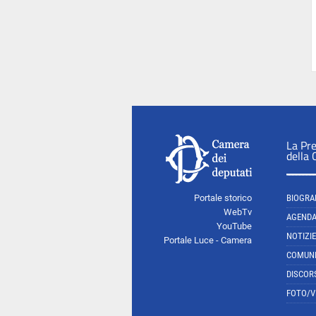
La Pr
della
Portale storico
BIOGRA
WebTv
AGEND
YouTube
NOTIZIE
Portale Luce - Camera
COMUNI
DISCOR
FOTO/V