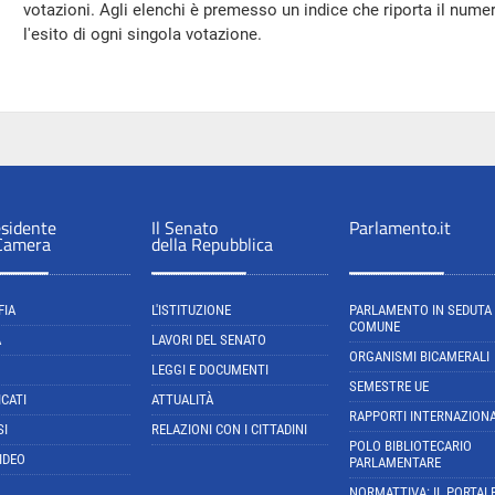
votazioni. Agli elenchi è premesso un indice che riporta il numero, 
l'esito di ogni singola votazione.
esidente
Il Senato
Parlamento.it
 Camera
della Repubblica
FIA
L'ISTITUZIONE
PARLAMENTO IN SEDUTA
COMUNE
A
LAVORI DEL SENATO
ORGANISMI BICAMERALI
LEGGI E DOCUMENTI
SEMESTRE UE
CATI
ATTUALITÀ
RAPPORTI INTERNAZIONA
SI
RELAZIONI CON I CITTADINI
POLO BIBLIOTECARIO
IDEO
PARLAMENTARE
NORMATTIVA: IL PORTAL