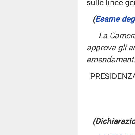
sulle linee ge
(
Esame degli
La Camera,
approva gli ar
emendamenti
PRESIDENZA
(Dichiarazio