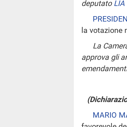
deputato
LIA
PRESIDE
la votazione 
La Camera,
approva gli ar
emendamenti
(Dichiarazio
MARIO M
favorevole de