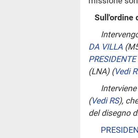
missione son
Sull'ordine 
Intervengo
DA VILLA
(M
PRESIDENTE
(LNA)
(
Vedi 
Interviene
(
Vedi RS
)
, ch
del disegno di
PRESIDE