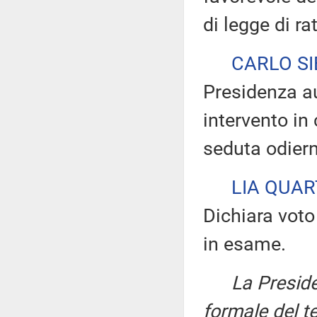
di legge di ra
CARLO SI
Presidenza au
intervento in
seduta odier
LIA QUA
Dichiara voto 
in esame.
La Presid
formale del t