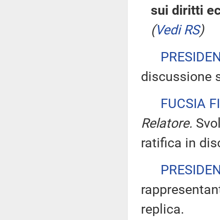
sui diritti 
(
Vedi RS
)
PRESIDE
discussione s
FUCSIA F
Relatore.
Svol
ratifica in di
PRESIDE
rappresentant
replica.