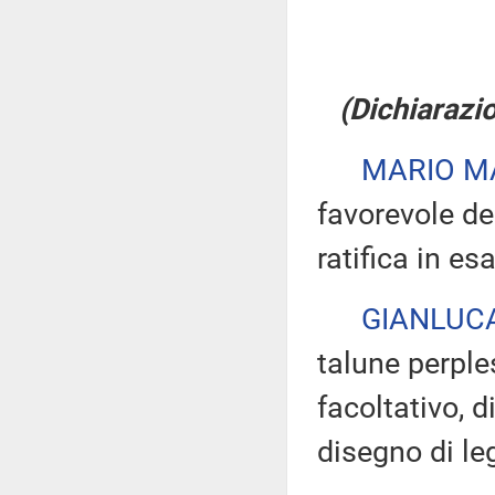
(Dichiarazio
MARIO M
favorevole de
ratifica in es
GIANLUCA
talune perples
facoltativo, d
disegno di leg