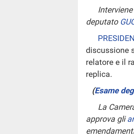
Interviene 
deputato
GUG
PRESIDE
discussione s
relatore e il
replica.
(
Esame degli
La Camera,
approva gli
ar
emendamenti