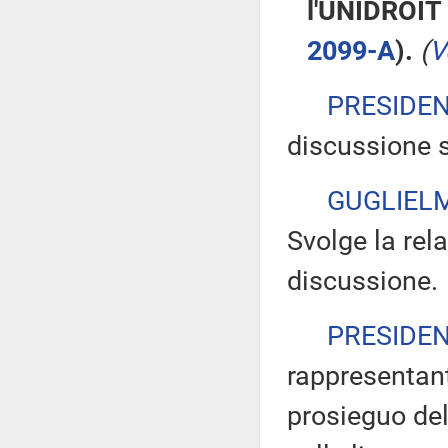
l'UNIDROIT 
2099-A
).
(
V
PRESIDE
discussione s
GUGLIELM
Svolge la rela
discussione.
PRESIDE
rappresentant
prosieguo del