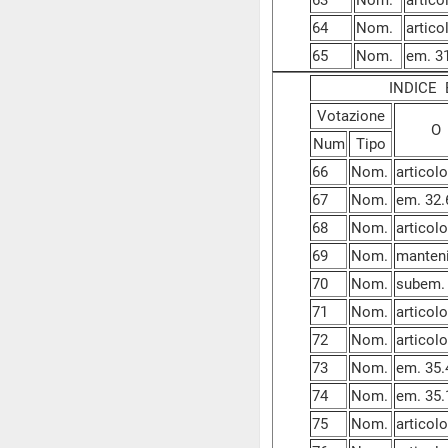
63
Nom.
artico
64
Nom.
artico
65
Nom.
em. 3
INDICE
Votazione
O
Num
Tipo
66
Nom.
articol
67
Nom.
em. 32.
68
Nom.
articol
69
Nom.
manteni
70
Nom.
subem. 
71
Nom.
articol
72
Nom.
articol
73
Nom.
em. 35.
74
Nom.
em. 35.
75
Nom.
articol