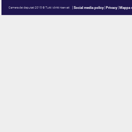
Social media policy
Privacy
Mappa d
Camera dei deputati 2015 © Tutti i diritti riservati