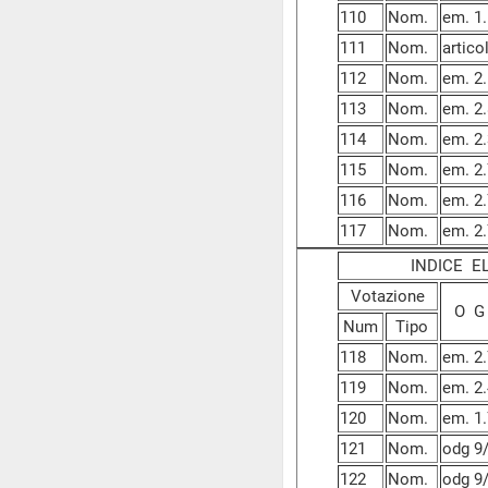
110
Nom.
em. 1
111
Nom.
artico
112
Nom.
em. 2
113
Nom.
em. 2.
114
Nom.
em. 2.
115
Nom.
em. 2.
116
Nom.
em. 2
117
Nom.
em. 2
INDICE 
Votazione
O G
Num
Tipo
118
Nom.
em. 2
119
Nom.
em. 2.
120
Nom.
em. 1
121
Nom.
odg 9
122
Nom.
odg 9