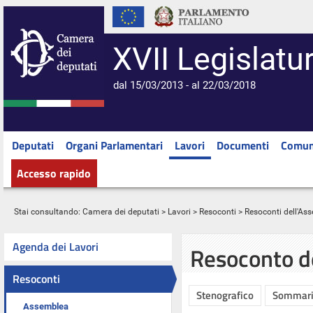
XVII Legislatu
dal 15/03/2013 - al 22/03/2018
Deputati
Organi Parlamentari
Lavori
Documenti
Comun
Accesso rapido
Stai consultando:
Camera dei deputati
>
Lavori
>
Resoconti
>
Resoconti dell'As
Agenda dei Lavori
Resoconto d
Resoconti
Stenografico
Sommar
Assemblea