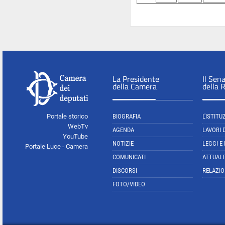
La Presidente
Il Sen
della Camera
della 
Portale storico
BIOGRAFIA
L'ISTITU
WebTv
AGENDA
LAVORI 
YouTube
NOTIZIE
LEGGI E
Portale Luce - Camera
COMUNICATI
ATTUALI
DISCORSI
RELAZIO
FOTO/VIDEO