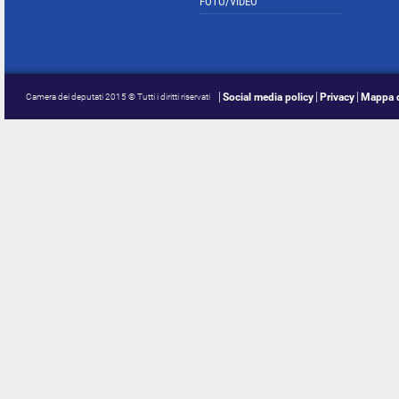
FOTO/VIDEO
Social media policy
Privacy
Mappa d
Camera dei deputati 2015 © Tutti i diritti riservati