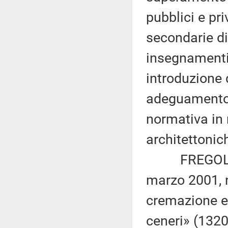
pubblici e pr
secondarie di
insegnamenti 
introduzione 
adeguamento d
normativa in 
architettonic
FREGOLENT e
marzo 2001, n
cremazione e 
ceneri» (1320