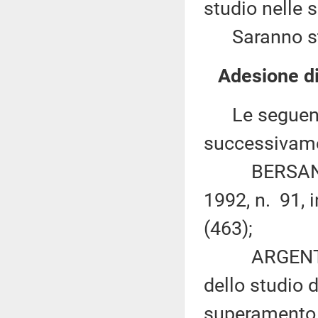
studio nelle 
Saranno sta
Adesione di
Le seguenti 
successivame
BERSANI ed a
1992, n. 91, 
(463);
ARGENTIN ed
dello studio d
superamento d