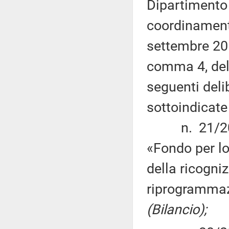
Dipartimento
coordinamento
settembre 201
comma 4, dell
seguenti deli
sottoindicat
n. 21/2014 
«Fondo per lo
della ricogni
riprogrammaz
(Bilancio);