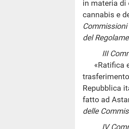
in materia di
cannabis e de
Commissioni I, 
del Regolamen
III Comm
«Ratifica ed
trasferimento
Repubblica it
fatto ad Ast
delle Commissi
IV Comm