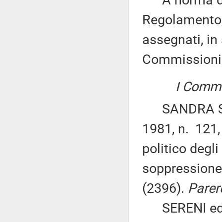
A norma del 
Regolamento, 
assegnati, in 
Commissioni
I Commis
SANDRA SAVI
1981, n. 121
politico degli
soppressione d
(2396).
Parer
SERENI ed al