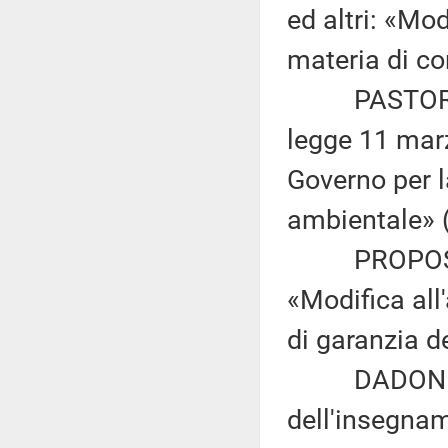
ed altri: «Mod
materia di con
PASTORELLI:
legge 11 marz
Governo per l
ambientale» 
PROPOSTA 
«Modifica all
di garanzia de
DADONE ed 
dell'insegna