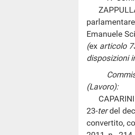
ZAPPULLA: «
parlamentare 
Emanuele Sci
(
ex
articolo 
disposizioni i
Commissi
(Lavoro):
CAPARINI ed a
23-
ter
del dec
convertito, c
2011, n. 214,