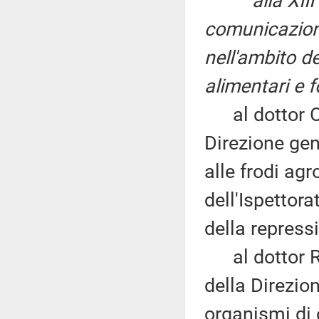
alla XII
comunicazione
nell'ambito de
alimentari e f
al dottor Ore
Direzione gen
alle frodi ag
dell'Ispettora
della repress
al dottor Rob
della Direzio
organismi di c