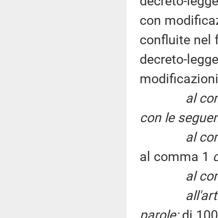
decreto-legge
con modificaz
confluite nel 
decreto-legge
modificazioni
al co
con le seguen
al co
al comma 1
al co
all'a
parole:
di 100