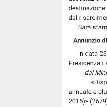
destinazione 
dal risarcime
Sarà stampat
Annunzio di
In data 23 o
Presidenza i 
dal Mini
«Disposizio
annuale e plur
2015)» (2679)