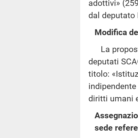
adottivi» (25
dal deputato 
Modifica del
La proposta 
deputati SCAG
titolo: «Isti
indipendente 
diritti umani 
Assegnazion
sede refere