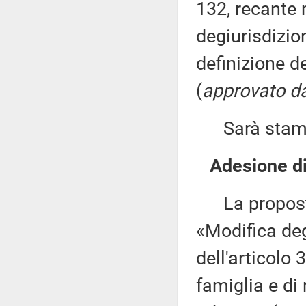
132, recante 
degiurisdizion
definizione de
(
approvato d
Sarà stampat
Adesione di
La proposta 
«Modifica deg
dell'articolo 
famiglia e di r