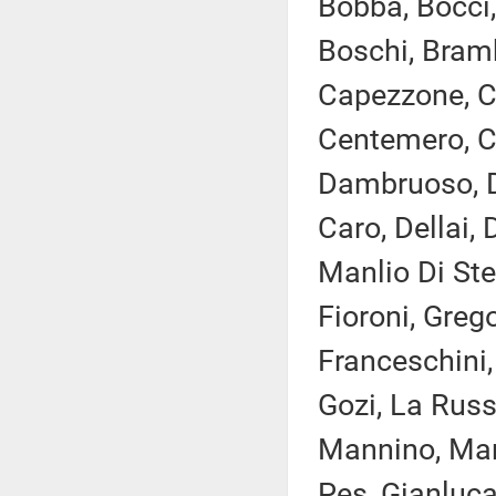
Bobba, Bocci,
Boschi, Brambi
Capezzone, Ca
Centemero, Ci
Dambruoso, D
Caro, Dellai, 
Manlio Di Stef
Fioroni, Greg
Franceschini, 
Gozi, La Russa
Mannino, Mara
Pes, Gianluca 