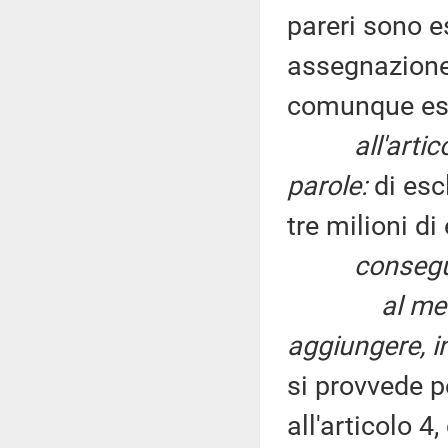
pareri sono es
assegnazione.
comunque es
all'arti
parole:
di es
tre milioni d
conseg
al me
aggiungere, in
si provvede pe
all'articolo 4