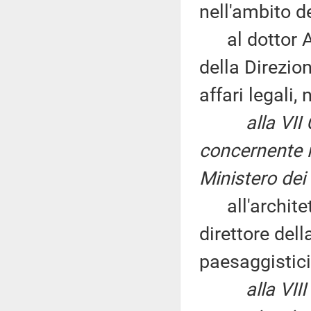
nell'ambito d
al dottor Ale
della Direzio
affari legali,
alla VI
concernente i
Ministero dei 
all'architett
direttore dell
paesaggistici 
alla VI