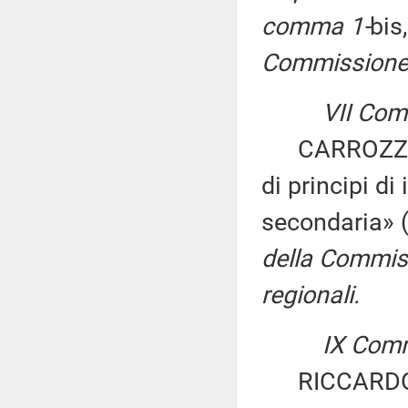
comma 1-
bis
Commissione p
VII Com
CARROZZA ed 
di principi di
secondaria» 
della Commiss
regionali.
IX Comm
RICCARDO G