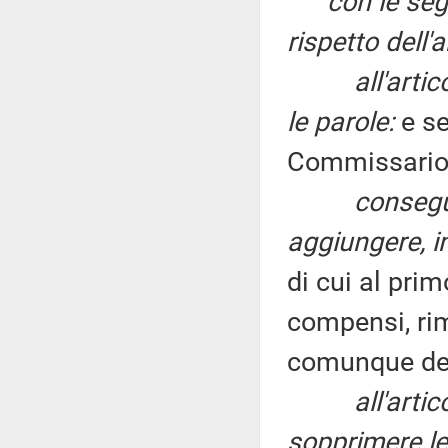
con le seg
rispetto dell'
all'art
le parole:
e se
Commissario
conseg
aggiungere, in
di cui al pri
compensi, rim
comunque de
all'arti
sopprimere le