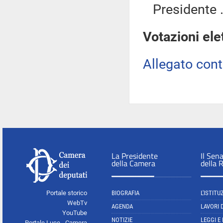
Presidente .
Votazioni ele
Allegato con
La Presidente
Il Sen
della Camera
della 
Portale storico
BIOGRAFIA
L'ISTITU
WebTv
AGENDA
LAVORI 
YouTube
NOTIZIE
LEGGI E
Portale Luce - Camera