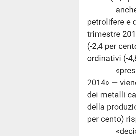
anche il co
petrolifere e
trimestre 2014
(-2,4 per cent
ordinativi (-4
«pressoché 
2014» — viene
dei metalli ca
della produzio
per cento) ri
«decisament