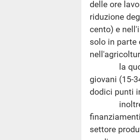
delle ore lav
riduzione degl
cento) e nell'
solo in parte
nell'agricoltur
la quota di
giovani (15-34
dodici punti 
inoltre nel
finanziamenti
settore produt