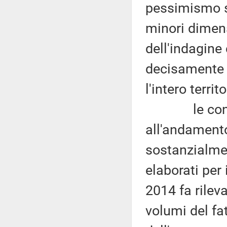
pessimismo so
minori dimens
dell'indagine
decisamente p
l'intero terri
le consider
all'andament
sostanzialmen
elaborati per 
2014 fa rilev
volumi del fa