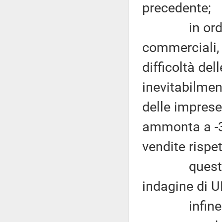
precedente;
in ordine 
commerciali, 
difficoltà del
inevitabilment
delle imprese
ammonta a -3,
vendite rispe
questi in s
indagine di
infine dal 2