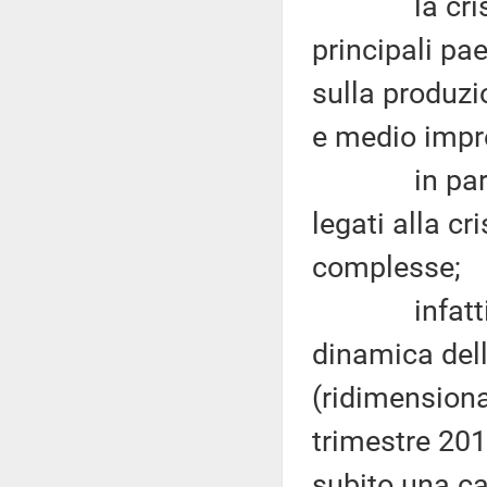
la crisi in 
principali pa
sulla produzio
e medio impres
in particol
legati alla c
complesse;
infatti, anc
dinamica dell
(ridimension
trimestre 201
subito una c