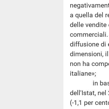
negativament
a quella del r
delle vendite 
commerciali. 
diffusione di 
dimensioni, i
non ha compen
italiane»;
in base alla
dell'Istat, ne
(-1,1 per cen