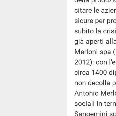
citare le azi
sicure per pr
subito la cris
già aperti all
Merloni spa (
2012): con l'
circa 1400 d
non decolla pe
Antonio Merlo
sociali in ter
Sangemini spa