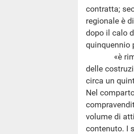
contratta; se
regionale è di
dopo il calo d
quinquennio 
«è rimasta 
delle costruzi
circa un quin
Nel comparto 
compravendite
volume di att
contenuto. I 