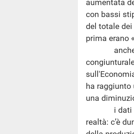
aumentata del
con bassi sti
del totale dei
prima erano «
anche il r
congiunturale
sull'Economia
ha raggiunto
una diminuzio
i dati e le 
realtà: c’è d
della produzi