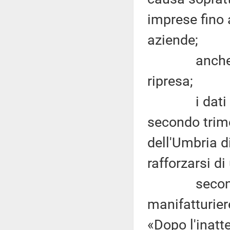
imprese fino 
aziende;
anche i più
ripresa;
i dati emer
secondo trim
dell'Umbria 
rafforzarsi d
secondo l'i
manifatturier
«Dopo l'inatt