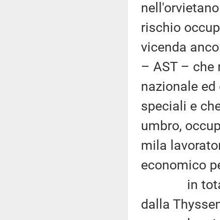
nell'orvietan
rischio occup
vicenda ancor
– AST – che r
nazionale ed 
speciali e ch
umbro, occup
mila lavorato
economico per 
in totale s
dalla Thyssen