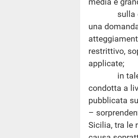
media e grand
sulla dinam
una domanda d
atteggiamento
restrittivo, s
applicate;
in tale con
condotta a li
pubblicata su
– sorprendent
Sicilia, tra l
causa soprattu