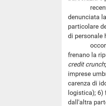
recentemen
denunciata la 
particolare d
di personale 
occorre, da
frenano la rip
credit crunch
imprese umbre
carenza di id
logistica); 6
dall'altra pa