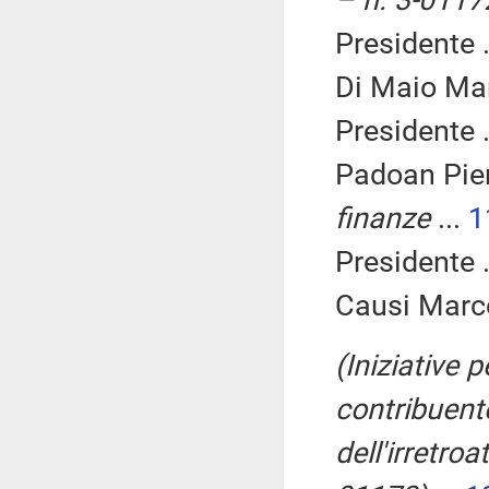
– n. 3-0117
Presidente .
Di Maio Mar
Presidente .
Padoan Pier
finanze
...
1
Presidente .
Causi Marco
(Iniziative 
contribuente
dell'irretroa