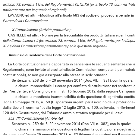
articolo 73, comma 1-
bis,
del Regolamento), IX, XI, XII (
ex
articolo 73, comma 1-
bi
parlamentare per le questioni regionali;
LAVAGNO ed altri: «Modifica all'articolo 683 del codice di procedura penale, in ma
Parere della I Commissione
.
X Commissione (Attività produttive):
CASTIELLO ed altri: «Norme per la tracciabilità dei prodotti italiani e per il con
delle Commissioni I, II (
ex
articolo 73, comma 1-
bis,
del Regolamento, per le disposiz
XIV e della Commissione parlamentare per le questioni regionali.
Annunzio di sentenze della Corte costituzionale.
La Corte costituzionale ha depositato in cancelleria le seguenti sentenze che, ai
Regolamento, sono inviate alle sottoindicate Commissioni competenti per materia
costituzionali), se non già assegnate alla stessa in sede primaria:
Sentenza n. 258 del 5 – 20 novembre 2014 (Doc. VII, n. 381), con la quale:
dichiara improcedibile il ricorso per conflitto di attribuzione nei confronti dell
del Presidente del Consiglio dei ministri 16 febbraio 2012, dalla regione Campani
dichiara la manifesta inammissibilità della questione di legittimità costituzi
legge 15 maggio 2012, n. 59 (Disposizioni urgenti per il riordino della protezione c
dall'articolo 1, comma 1, della legge 12 luglio 2012, n. 100, sollevata, in riferimento
120 della Costituzione, dal Tribunale amministrativo regionale per il Lazio:
alla VIII Commissione (Ambiente);
Sentenza n. 259 del 5- 20 novembre 2014 (Doc. VII, n. 382), con la quale:
dichiara inammissibile la questione di legittimità costituzionale degli artico
della regione Veneto 29 novembre 2013, n. 32 (Nuove disposizioni per il sostegno e 