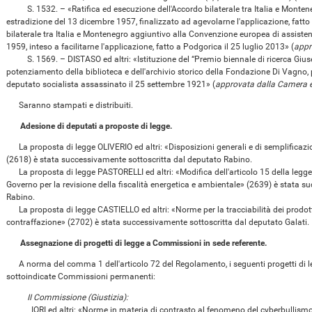
S. 1532. – «Ratifica ed esecuzione dell'Accordo bilaterale tra Italia e Monten
estradizione del 13 dicembre 1957, finalizzato ad agevolarne l'applicazione, fatto
bilaterale tra Italia e Montenegro aggiuntivo alla Convenzione europea di assisten
1959, inteso a facilitarne l'applicazione, fatto a Podgorica il 25 luglio 2013» (
appr
S. 1569. – DISTASO ed altri: «Istituzione del “Premio biennale di ricerca Giusep
potenziamento della biblioteca e dell'archivio storico della Fondazione Di Vagno,
deputato socialista assassinato il 25 settembre 1921» (
approvata dalla Camera e
Saranno stampati e distribuiti.
Adesione di deputati a proposte di legge.
La proposta di legge OLIVERIO ed altri: «Disposizioni generali e di semplificazione
(2618) è stata successivamente sottoscritta dal deputato Rabino.
La proposta di legge PASTORELLI ed altri: «Modifica dell'articolo 15 della legge
Governo per la revisione della fiscalità energetica e ambientale» (2639) è stata 
Rabino.
La proposta di legge CASTIELLO ed altri: «Norme per la tracciabilità dei prodotti i
contraffazione» (2702) è stata successivamente sottoscritta dal deputato Galati.
Assegnazione di progetti di legge a Commissioni in sede referente.
A norma del comma 1 dell'articolo 72 del Regolamento, i seguenti progetti di leg
sottoindicate Commissioni permanenti:
II Commissione (Giustizia):
IORI ed altri: «Norme in materia di contrasto al fenomeno del cyberbullism