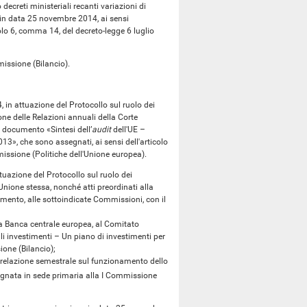
ecreti ministeriali recanti variazioni di
, in data 25 novembre 2014, ai sensi
colo 6, comma 14, del decreto-legge 6 luglio
issione (Bilancio).
 in attuazione del Protocollo sul ruolo dei
ne delle Relazioni annuali della Corte
el documento «Sintesi dell’
audit
dell'UE –
013», che sono assegnati, ai sensi dell'articolo
issione (Politiche dell'Unione europea).
zione del Protocollo sul ruolo dei
'Unione stessa, nonché atti preordinati alla
amento, alle sottoindicate Commissioni, con il
Banca centrale europea, al Comitato
li investimenti – Un piano di investimenti per
one (Bilancio);
lazione semestrale sul funzionamento dello
gnata in sede primaria alla I Commissione