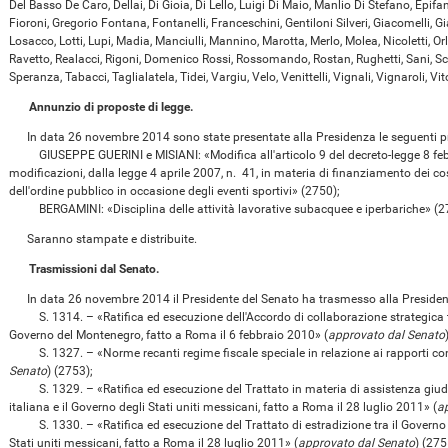
Del Basso De Caro, Dellai, Di Gioia, Di Lello, Luigi Di Maio, Manlio Di Stefano, Epifani
Fioroni, Gregorio Fontana, Fontanelli, Franceschini, Gentiloni Silveri, Giacomelli, Gi
Losacco, Lotti, Lupi, Madia, Manciulli, Mannino, Marotta, Merlo, Molea, Nicoletti, Orl
Ravetto, Realacci, Rigoni, Domenico Rossi, Rossomando, Rostan, Rughetti, Sani, Scalf
Speranza, Tabacci, Taglialatela, Tidei, Vargiu, Velo, Venittelli, Vignali, Vignaroli, Vit
Annunzio di proposte di legge.
In data 26 novembre 2014 sono state presentate alla Presidenza le seguenti prop
GIUSEPPE GUERINI e MISIANI: «Modifica all'articolo 9 del decreto-legge 8 febbr
modificazioni, dalla legge 4 aprile 2007, n. 41, in materia di finanziamento dei co
dell'ordine pubblico in occasione degli eventi sportivi» (2750);
BERGAMINI: «Disciplina delle attività lavorative subacquee e iperbariche» (2
Saranno stampate e distribuite.
Trasmissioni dal Senato.
In data 26 novembre 2014 il Presidente del Senato ha trasmesso alla Presidenza
S. 1314. – «Ratifica ed esecuzione dell'Accordo di collaborazione strategica tra
Governo del Montenegro, fatto a Roma il 6 febbraio 2010» (
approvato dal Senato
S. 1327. – «Norme recanti regime fiscale speciale in relazione ai rapporti con il
Senato
) (2753);
S. 1329. – «Ratifica ed esecuzione del Trattato in materia di assistenza giudiz
italiana e il Governo degli Stati uniti messicani, fatto a Roma il 28 luglio 2011» (
a
S. 1330. – «Ratifica ed esecuzione del Trattato di estradizione tra il Governo d
Stati uniti messicani, fatto a Roma il 28 luglio 2011» (
approvato dal Senato
) (275