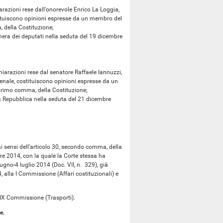
:
zioni rese dall'onorevole Enrico La Loggia,
stituiscono opinioni espresse da un membro del
, della Costituzione;
era dei deputati nella seduta del 19 dicembre
:
azioni rese dal senatore Raffaele Iannuzzi,
penale, costituiscono opinioni espresse da un
, primo comma, della Costituzione;
a Repubblica nella seduta del 21 dicembre
 sensi dell'articolo 30, secondo comma, della
e 2014, con la quale la Corte stessa ha
ugno-4 luglio 2014 (Doc. VII, n. 329), già
, alla I Commissione (Affari costituzionali) e
 IX Commissione (Trasporti).
e.