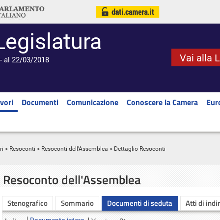
Legislatura
Vai alla 
- al 22/03/2018
vori
Documenti
Comunicazione
Conoscere la Camera
Eur
ri
>
Resoconti
>
Resoconti dell'Assemblea
> Dettaglio Resoconti
Resoconto dell'Assemblea
Stenografico
Sommario
Documenti di seduta
Atti di indi