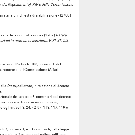
s,
del Regolamento), XIV e della Commissione
teria di richiesta di riabilitazione» (2700)
trasto della contraffazione» (2702)
Parere
ioni in materia di sanzioni), V, XI, XII, XIII,
 sensi dell'articolo 108, comma 1, del
, nonché alla I Commissione (Affari
o Stato, sollevato, in relazione al decreto
a;
onale dell'articolo 3, comma 4, del decreto-
ivile), convertito, con modificazioni,
 agli articoli 3, 24, 42, 97, 113, 117, 119 e
li 7, comma 1, e 10, comma 6, della legge
la riqualificazione del settore edilizio e