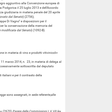
egro aggiuntivo alla Convenzione europea di
 a Podgorica il 25 luglio 2013 e dell'Accordo
za giudiziaria in materia penale del 20 aprile
ovato dal Senato
) (2756);
pe Di Vagno” e disposizioni per il
 per la conservazione della memoria del
 modificata dal Senato
) (1092-B).
 in materia di vino e prodotti vitivinicoli»
 11 marzo 2014, n. 23, in materia di delega al
successivamente sottoscritta dal deputato
taliani e per il contrasto della
ge sono assegnati, in sede referente,alle
o» (2670)
Parere delle Commissioni I, V, VII (
ex