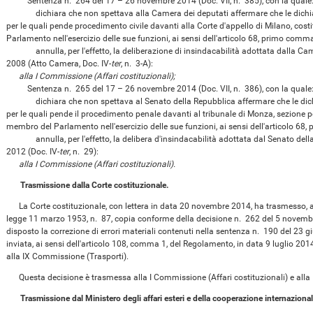
Sentenza n. 264 del 17 – 26 novembre 2014 (Doc. VII, n. 385), con la quale
dichiara che non spettava alla Camera dei deputati affermare che le dichiara
per le quali pende procedimento civile davanti alla Corte d'appello di Milano, co
Parlamento nell'esercizio delle sue funzioni, ai sensi dell'articolo 68, primo comma
annulla, per l'effetto, la deliberazione di insindacabilità adottata dalla Cam
2008 (Atto Camera, Doc. IV-
ter
, n. 3-A):
alla I Commissione (Affari costituzionali);
Sentenza n. 265 del 17 – 26 novembre 2014 (Doc. VII, n. 386), con la quale
dichiara che non spettava al Senato della Repubblica affermare che le dichiar
per le quali pende il procedimento penale davanti al tribunale di Monza, sezione 
membro del Parlamento nell'esercizio delle sue funzioni, ai sensi dell'articolo 68
annulla, per l'effetto, la delibera d'insindacabilità adottata dal Senato dell
2012 (Doc. IV-
ter
, n. 29):
alla I Commissione (Affari costituzionali).
Trasmissione dalla Corte costituzionale.
La Corte costituzionale, con lettera in data 20 novembre 2014, ha trasmesso, ai
legge 11 marzo 1953, n. 87, copia conforme della decisione n. 262 del 5 novembr
disposto la correzione di errori materiali contenuti nella sentenza n. 190 del 23 gi
inviata, ai sensi dell'articolo 108, comma 1, del Regolamento, in data 9 luglio 2014
alla IX Commissione (Trasporti).
Questa decisione è trasmessa alla I Commissione (Affari costituzionali) e alla
Trasmissione dal Ministero degli affari esteri e della cooperazione internazional