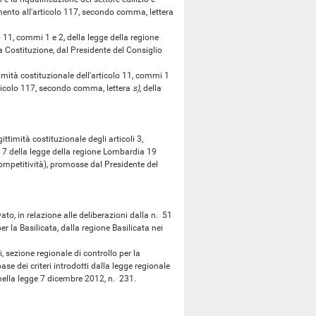
erimento all'articolo 117, secondo comma, lettera
1, commi 1 e 2, della legge della regione
la Costituzione, dal Presidente del Consiglio
ità costituzionale dell'articolo 11, commi 1
articolo 117, secondo comma, lettera
s)
, della
imità costituzionale degli articoli 3,
e 7 della legge della regione Lombardia 19
competitività), promosse dal Presidente del
:
o, in relazione alle deliberazioni dalla n. 51
r la Basilicata, dalla regione Basilicata nei
sezione regionale di controllo per la
base dei criteri introdotti dalla legge regionale
ella legge 7 dicembre 2012, n. 231.