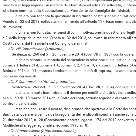
modifica di leggi regionali in materia di urbanistica ed edilizia), sollevata, in rif
s)
, e terzo comma, della Costituzione, dal Presidente del Consiglio dei ministri;
dichiara non fondata la questione di legittimità costituzionale dell'articolo 1
Veneto n. 32 del 2013, sollevata, in riferimento all'articolo 117, terzo comma, del
dei ministri;
dichiara non fondata, nei sensi di cui in motivazione, la questione di legittim
e 2, della legge della regione Veneto n. 32 del 2013, sollevata, in riferimento all'
Costituzione, dal Presidente del Consiglio dei ministri:
alla VIII Commissione (Ambiente);
Sentenza n. 260 del 5 – 20 novembre 2014 (Doc. VII, n. 383), con la quale:
dichiara cessata la materia del contendere in relazione alle questioni di legitt
comma 1, lettera
g)
, 4, comma 1, 6, commi 1, 2, 4, 5 e 13, e 7, commi 6, lettera
b)
, 
febbraio 2014, n. 11 (Impresa Lombardia: per la libertà di impresa, il lavoro e la 
Consiglio dei ministri:
alla X Commissione (Attività produttive);
Sentenza n. 263 del 17 – 26 novembre 2014 (Doc. VII, n. 384), con la quale
dichiara in parte inammissibile il ricorso per conflitto di attribuzione sollevat
alla n. 60 del 18 marzo 2014 della Corte dei conti, sezione regionale di controllo pe
confronti dello Stato;
respinge per il resto il ricorso, dichiarando che spettava alla Corte dei conti, 
Basilicata, operare la verifica della regolarità dei rendiconti consiliari anche sulla 
21 dicembre 2012, n. 28 (Recepimento decreto-legge n. 174 del 2012 convertito n
Modifiche alla legge regionale 2 febbraio 1998, n. 8):
alla I Commissione (Affari costituzionali);