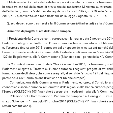
Il Ministero degli affari esteri e della cooperazione internazionale ha trasmesso d
bilancio tra capitoli dello stato di previsione del medesimo Ministero, autorizzate
dell'articolo 3, comma 5, del decreto legislativo 7 agosto 1997, n. 279, e dell'arti
2012, n. 95, convertito, con modificazioni, dalla legge 7 agosto 2012, n. 135.
Questi decreti sono trasmessi alla III Commissione (Affari esteri) e alla V Comm
Annunzio di progetti di atti dell'Unione europea.
Il Presidente della Corte dei conti europea, con lettera in data 5 novembre 2014,
Parlamenti allegato al Trattato sull'Unione europea, ha comunicato la pubblicazio
sull'esercizio finanziario 2013, corredate dalle risposte delle istituzioni, nonché d
Presentazione delle relazioni annuali della Corte dei conti europea sull'esercizio 2
127 del Regolamento, alla V Commissione (Bilancio), con il parere della XIV Comm
La Commissione europea, in data 26 e 27 novembre 2014, ha trasmesso, in attua
Parlamenti allegato al Trattato sull'Unione europea, i seguenti progetti di atti dell
formulazione degli stessi, che sono assegnati, ai sensi dell'articolo 127 del Regol
parere della XIV Commissione (Politiche dell'Unione europea):
Comunicazione della Commissione al Parlamento europeo, al Consiglio, alla 
economico e sociale europeo, al Comitato delle regioni e alla Banca europea per g
l'Europa (COM(2014) 903 final), che è assegnata in sede primaria alla V Commissi
Relazione della Commissione al Parlamento europeo e al Consiglio – Sesta re
o
spazio Schengen – 1
maggio-31 ottobre 2014 (COM(2014) 711 final), che è asse
(Affari costituzionali).