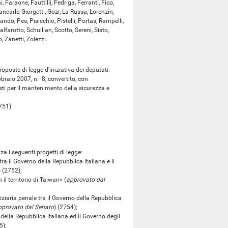
, Faraone, Fauttilli, Fedriga, Ferranti, Fico,
ancarlo Giorgetti, Gozi, La Russa, Lorenzin,
ando, Pes, Pisicchio, Pistelli, Portas, Rampelli,
arotto, Schullian, Scotto, Sereni, Sisto,
o, Zanetti, Zolezzi.
oste di legge d'iniziativa dei deputati:
aio 2007, n. 8, convertito, con
sti per il mantenimento della sicurezza e
751).
 i seguenti progetti di legge:
 il Governo della Repubblica italiana e il
) (2752);
 territorio di Taiwan» (
approvato dal
iaria penale tra il Governo della Repubblica
pprovato dal Senato
) (2754);
ella Repubblica italiana ed il Governo degli
5);