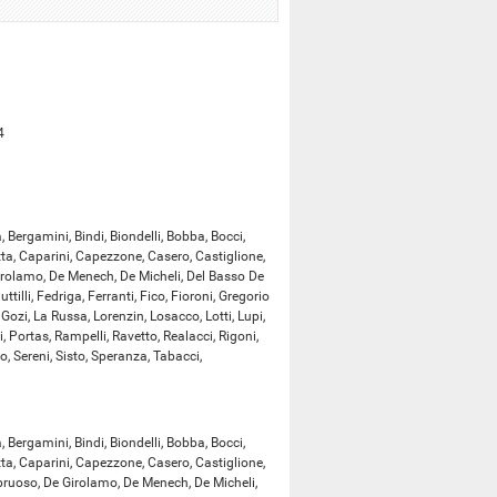
4
 Bergamini, Bindi, Biondelli, Bobba, Bocci,
etta, Caparini, Capezzone, Casero, Castiglione,
Girolamo, De Menech, De Micheli, Del Basso De
ttilli, Fedriga, Ferranti, Fico, Fioroni, Gregorio
 Gozi, La Russa, Lorenzin, Losacco, Lotti, Lupi,
i, Portas, Rampelli, Ravetto, Realacci, Rigoni,
, Sereni, Sisto, Speranza, Tabacci,
 Bergamini, Bindi, Biondelli, Bobba, Bocci,
etta, Caparini, Capezzone, Casero, Castiglione,
mbruoso, De Girolamo, De Menech, De Micheli,