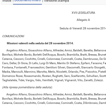
Documento intero
Indice
Versione Stampa
XVII LEGISLATURA
Allegato A
Seduta di Venerdì 28 novembre 201
COMUNICAZIONI
Missioni valevoli nella seduta del 28 novembre 2014.
Angelino Alfano, Gioacchino Alfano, Alfreider, Amici, Baldelli, Baretta, Bellanova,
Bonifazi, Michele Bordo, Borletti Dell'Acqua, Boschi, Brambilla, Bratti, Bressa, Brun
Catania, Cecconi, Cicchitto, Cirielli, Colonnese, Cominelli, Costa, Dambruoso, De 
Caro, Dellai, Di Gioia, Di Lello, Luigi Di Maio, Manlio Di Stefano, Epifani, Faraone, Fau
Fontana, Fontanelli, Franceschini, Gentiloni Silveri, Giacomelli, Giancarlo Giorgetti,
Madia, Manciulli, Mannino, Marotta, Merlo, Nicoletti, Orlando, Pes, Pisicchio, Pistell
Domenico Rossi, Rossomando, Rostan, Rughetti, Sani, Scalfarotto, Schullian, Scotto
Taglialatela, Tidei, Vargiu, Velo, Venittelli, Vignali, Vignaroli, Vito, Zanetti, Zolezzi.
(Alla ripresa pomeridiana della seduta).
Angelino Alfano, Gioacchino Alfano, Alfreider, Amici, Baldelli, Baretta, Bellanova,
Bonifazi, Michele Bordo, Borletti Dell'Acqua, Boschi, Brambilla, Bratti, Bressa, Brun
Catania, Cecconi, Cicchitto, Cirielli, Colonnese, Cominelli, Costa, D'Ambrosio, Da