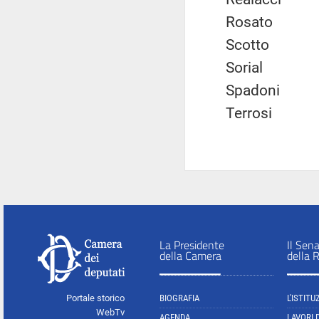
Rosato
Scotto
Sorial
Spadoni
Terrosi
La Presidente
Il Sen
della Camera
della 
Portale storico
BIOGRAFIA
L'ISTITU
WebTv
AGENDA
LAVORI 