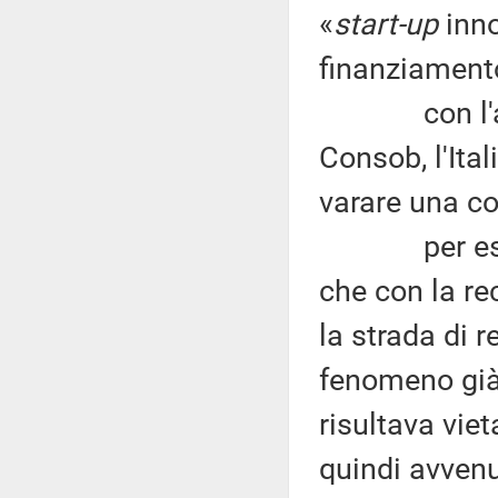
«
start-up
inno
finanziamento
con l'appro
Consob, l'Ital
varare una co
per essere 
che con la rec
la strada di
fenomeno già 
risultava vie
quindi avvenu