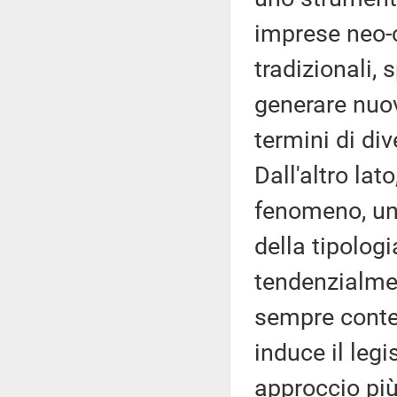
imprese neo-c
tradizionali, 
generare nuov
termini di div
Dall'altro lat
fenomeno, uni
della tipologi
tendenzialme
sempre conten
induce il legi
approccio più