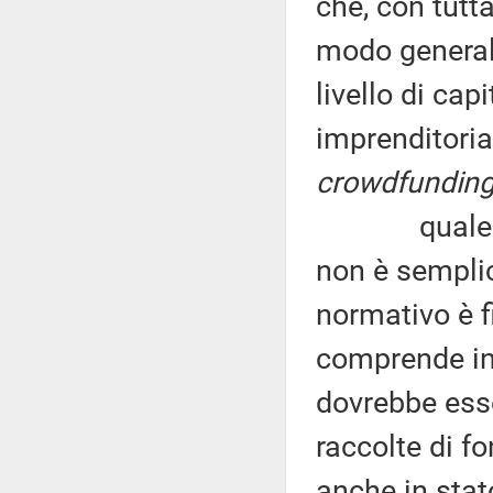
che, con tutta
modo generale
livello di cap
imprenditorial
crowdfundin
quale si
non è semplic
normativo è fi
comprende in 
dovrebbe esse
raccolte di f
anche in stato