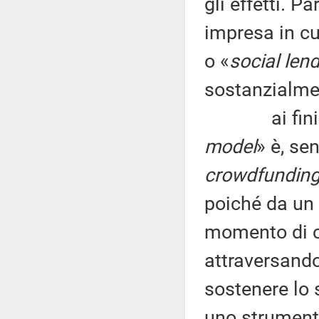
gli effetti. P
impresa in cui
o «
social len
sostanzialme
ai fini impr
model
» è, se
crowdfundin
poiché da un l
momento di c
attraversand
sostenere lo 
uno strumento