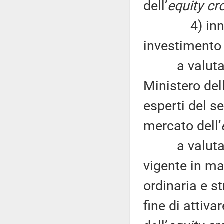
dell’
equity c
4) innalzar
investimento 
a valutare l'
Ministero de
esperti del s
mercato dell’
a valutare l
vigente in ma
ordinaria e s
fine di attiva