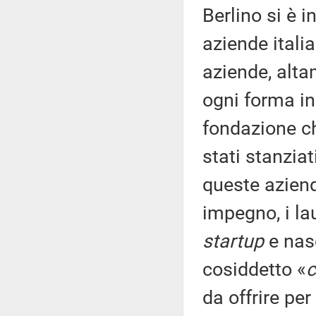
Berlino si è i
aziende itali
aziende, alta
ogni forma in
fondazione c
stati stanziat
queste aziend
impegno, i la
startup
e nasc
cosiddetto «
c
da offrire pe