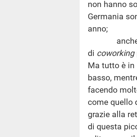
non hanno sol
Germania son
anno;
anche in It
di
coworking
Ma tutto è in
basso, mentre
facendo molto
come quello d
grazie alla re
di questa pic