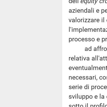
dell’
equity c
aziendali e per
valorizzare i
l'implementaz
processo e pr
ad affrontar
relativa all'a
eventualmente
necessari, co
serie di proc
sviluppo e la
sotto il prof