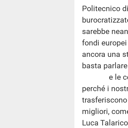
Politecnico d
burocratizzat
sarebbe neanc
fondi europe
ancora una st
basta parlar
e le conseg
perché i nostr
trasferiscono
migliori, com
Luca Talarico