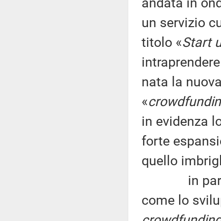
andata in on
un servizio c
titolo «
Start 
intraprendere
nata la nuov
«
crowdfundi
in evidenza l
forte espans
quello imbrig
in particol
come lo svil
crowdfundin