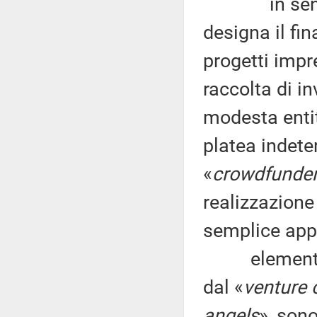
in senso la
designa il fin
progetti impr
raccolta di in
modesta entit
platea indeter
«
crowdfunde
realizzazione 
semplice appr
elementi tip
dal «
venture 
angels
», sono