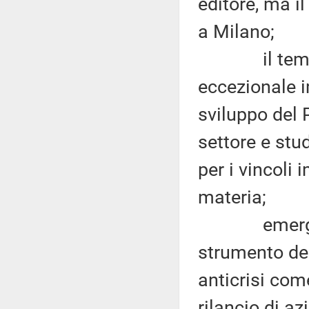
editore, ma il
a Milano;
il tema d
eccezionale 
sviluppo del
settore e stu
per i vincoli 
materia;
emerge per a
strumento del
anticrisi com
rilancio di az