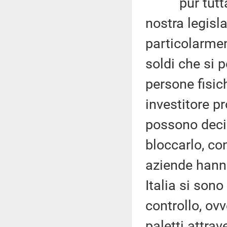
pur tuttavia
nostra legisl
particolarmen
soldi che si 
persone fisic
investitore p
possono decid
bloccarlo, co
aziende hanno
Italia si sono
controllo, ov
paletti attra