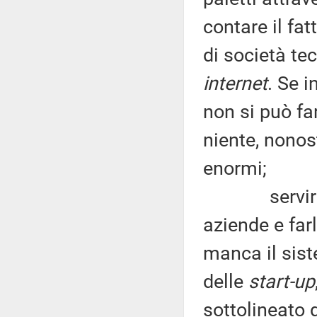
contare il fat
di società t
internet
. Se i
non si può far
niente, nonos
enormi;
servirebbe, 
aziende e far
manca il sist
delle
start-up
sottolineato 