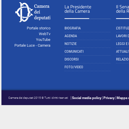
La Presidente
Il Sen
della Camera
della 
Portale storico
BIOGRAFIA
L'ISTITU
WebTv
AGENDA
LAVORI 
YouTube
NOTIZIE
LEGGI E
Portale Luce - Camera
COMUNICATI
ATTUALI
DISCORSI
RELAZIO
FOTO/VIDEO
Social media policy
Privacy
Mappa d
Camera dei deputati 2015 © Tutti i diritti riservati