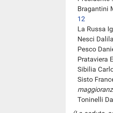
Bragantini 
12
La Russa Ig
Nesci Dalil
Pesco Danie
Prataviera 
Sibilia Carl
Sisto Franc
maggioranz
Toninelli D