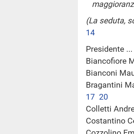
maggioranz
(La seduta, so
14
Presidente ..
Biancofiore M
Bianconi Maur
Bragantini M
17
20
Colletti Andr
Costantino Ce
Cozzolino Em