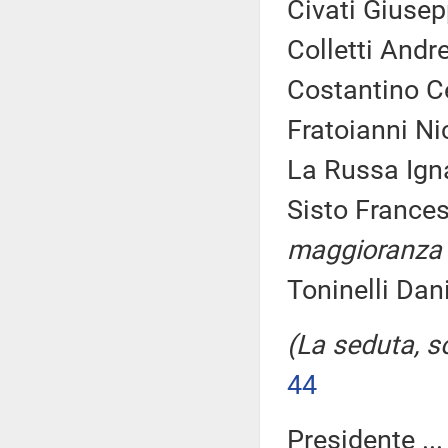
Civati Giusep
Colletti Andr
Costantino Ce
Fratoianni Ni
La Russa Igna
Sisto Frances
maggioranza
Toninelli Dan
(La seduta, so
44
Presidente ..