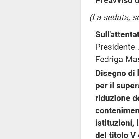
Preavviso d
(La seduta, so
Sull'attenta
Presidente .
Fedriga Mas
Disegno di 
per il supe
riduzione d
conteniment
istituzioni
del titolo V