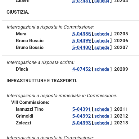
Alberti
4-07431
[
scheda
]
20204
GIUSTIZIA.
Interrogazioni a risposta in Commissione:
Mura
5-04385
[
scheda
]
20205
Bruno Bossio
5-04399
[
scheda
]
20206
Bruno Bossio
5-04400
[
scheda
]
20207
Interrogazione a risposta scritta:
D'Incà
4-07452
[
scheda
]
20209
INFRASTRUTTURE E TRASPORTI.
Interrogazioni a risposta immediata in Commissione:
VIII Commissione:
Iannuzzi Tino
5-04391
[
scheda
]
20211
Grimoldi
5-04392
[
scheda
]
20212
Zolezzi
5-04393
[
scheda
]
20213
Interrogazioni a risposta in Commissione: