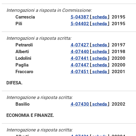
Interrogazioni a risposta in Commissione:
Carrescia
5-04387
[
scheda
]
20195
Pili
5-04402
[
scheda
]
20195
Interrogazioni a risposta scritta:
Petraroli
4-07427
[
scheda
]
20197
Alberti
4-07440
[
scheda
]
20198
Lodolini
4-07441
[
scheda
]
20200
Paglia
4-07447
[
scheda
]
20200
Fraccaro
4-07451
[
scheda
]
20201
DIFESA.
Interrogazione a risposta scritta:
Basilio
4-07430
[
scheda
]
20202
ECONOMIA E FINANZE.
Interrogazione a risposta scritta: