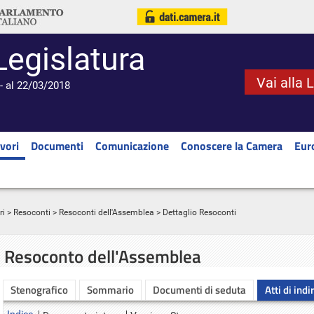
Legislatura
Vai alla 
- al 22/03/2018
vori
Documenti
Comunicazione
Conoscere la Camera
Eur
ri
>
Resoconti
>
Resoconti dell'Assemblea
> Dettaglio Resoconti
Resoconto dell'Assemblea
Stenografico
Sommario
Documenti di seduta
Atti di indi