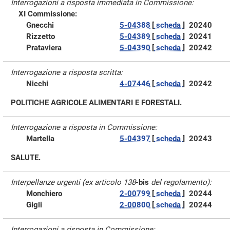
Interrogazioni a risposta immediata in Commissione:
XI Commissione:
Gnecchi
5-04388
[
scheda
]
20240
Rizzetto
5-04389
[
scheda
]
20241
Prataviera
5-04390
[
scheda
]
20242
Interrogazione a risposta scritta:
Nicchi
4-07446
[
scheda
]
20242
POLITICHE AGRICOLE ALIMENTARI E FORESTALI.
Interrogazione a risposta in Commissione:
Martella
5-04397
[
scheda
]
20243
SALUTE.
Interpellanze urgenti (ex articolo 138
-bis
del regolamento):
Monchiero
2-00799
[
scheda
]
20244
Gigli
2-00800
[
scheda
]
20244
Interrogazioni a risposta in Commissione: