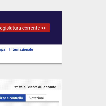
Legislatura corrente >>
opa
Internazionale
vai all'elenco delle sedute
rizzo e controllo
Votazioni