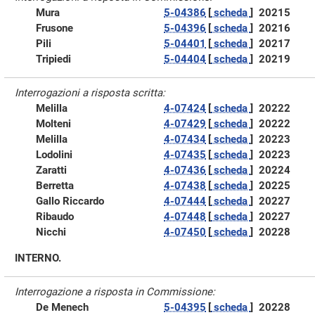
Mura
5-04386
[
scheda
]
20215
Frusone
5-04396
[
scheda
]
20216
Pili
5-04401
[
scheda
]
20217
Tripiedi
5-04404
[
scheda
]
20219
Interrogazioni a risposta scritta:
Melilla
4-07424
[
scheda
]
20222
Molteni
4-07429
[
scheda
]
20222
Melilla
4-07434
[
scheda
]
20223
Lodolini
4-07435
[
scheda
]
20223
Zaratti
4-07436
[
scheda
]
20224
Berretta
4-07438
[
scheda
]
20225
Gallo Riccardo
4-07444
[
scheda
]
20227
Ribaudo
4-07448
[
scheda
]
20227
Nicchi
4-07450
[
scheda
]
20228
INTERNO.
Interrogazione a risposta in Commissione:
De Menech
5-04395
[
scheda
]
20228