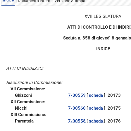
Indice
Documento intero
Versione Stampa
XVII LEGISLATURA
ATTI DI CONTROLLO E DI INDIR
Seduta n. 358 di giovedì 8 gennai
INDICE
ATTI DI INDIRIZZO:
Risoluzioni in Commissione:
VII Commissione:
Ghizzoni
7-00559
[
scheda
]
20173
XII Commissione:
Nicchi
7-00560
[
scheda
]
20175
XIII Commissione:
Parentela
7-00558
[
scheda
]
20176