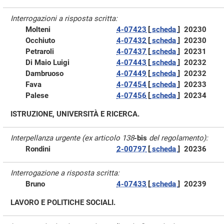
Interrogazioni a risposta scritta:
Molteni
4-07423
[
scheda
]
20230
Occhiuto
4-07432
[
scheda
]
20230
Petraroli
4-07437
[
scheda
]
20231
Di Maio Luigi
4-07443
[
scheda
]
20232
Dambruoso
4-07449
[
scheda
]
20232
Fava
4-07454
[
scheda
]
20233
Palese
4-07456
[
scheda
]
20234
ISTRUZIONE, UNIVERSITÀ E RICERCA.
Interpellanza urgente (ex articolo 138
-bis
del regolamento):
Rondini
2-00797
[
scheda
]
20236
Interrogazione a risposta scritta:
Bruno
4-07433
[
scheda
]
20239
LAVORO E POLITICHE SOCIALI.