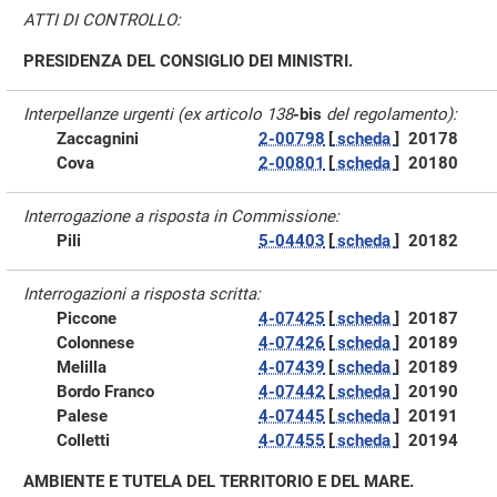
ATTI DI CONTROLLO:
PRESIDENZA DEL CONSIGLIO DEI MINISTRI.
Interpellanze urgenti (ex articolo 138
-bis
del regolamento):
Zaccagnini
2-00798
[
scheda
]
20178
Cova
2-00801
[
scheda
]
20180
Interrogazione a risposta in Commissione:
Pili
5-04403
[
scheda
]
20182
Interrogazioni a risposta scritta:
Piccone
4-07425
[
scheda
]
20187
Colonnese
4-07426
[
scheda
]
20189
Melilla
4-07439
[
scheda
]
20189
Bordo Franco
4-07442
[
scheda
]
20190
Palese
4-07445
[
scheda
]
20191
Colletti
4-07455
[
scheda
]
20194
AMBIENTE E TUTELA DEL TERRITORIO E DEL MARE.