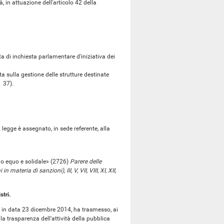
n attuazione dell'articolo 42 della
di inchiesta parlamentare d'iniziativa dei
ulla gestione delle strutture destinate
. 37).
egge è assegnato, in sede referente, alla
io equo e solidale» (2726)
Parere delle
 materia di sanzioni), III, V, VII, VIII, XI, XII,
stri.
ra in data 23 dicembre 2014, ha trasmesso, ai
la trasparenza dell'attività della pubblica