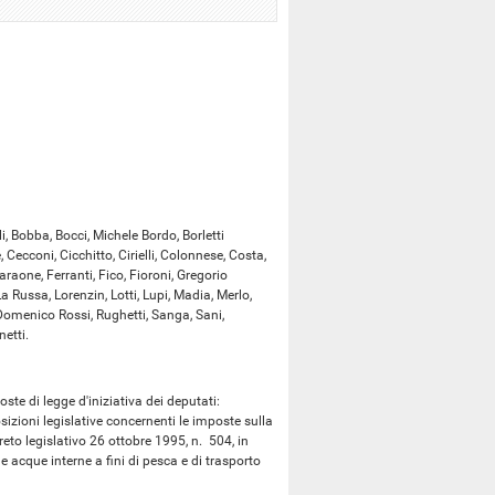
, Bobba, Bocci, Michele Bordo, Borletti
 Cecconi, Cicchitto, Cirielli, Colonnese, Costa,
raone, Ferranti, Fico, Fioroni, Gregorio
a Russa, Lorenzin, Lotti, Lupi, Madia, Merlo,
, Domenico Rossi, Rughetti, Sanga, Sani,
netti.
e di legge d'iniziativa dei deputati:
zioni legislative concernenti le imposte sulla
reto legislativo 26 ottobre 1995, n. 504, in
e acque interne a fini di pesca e di trasporto