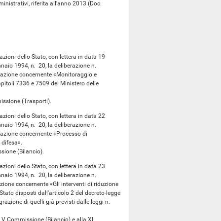
strativi, riferita all'anno 2013 (Doc.
zioni dello Stato, con lettera in data 19
nnaio 1994, n. 20, la deliberazione n.
elazione concernente «Monitoraggio e
apitoli 7336 e 7509 del Ministero delle
sione (Trasporti).
zioni dello Stato, con lettera in data 22
nnaio 1994, n. 20, la deliberazione n.
lazione concernente «Processo di
 difesa».
ione (Bilancio).
zioni dello Stato, con lettera in data 23
nnaio 1994, n. 20, la deliberazione n.
ione concernente «Gli interventi di riduzione
Stato disposti dall'articolo 2 del decreto-legge
razione di quelli già previsti dalle leggi n.
V Commissione (Bilancio) e alla XI