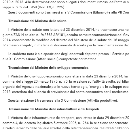
2010 al 2013. Alla determinazione sono allegati i documenti rimessi dall'ente ai se
legge n. 259 del 1958 (Doc. XV, n. 225).
Questi documenti sono trasmessi alla V Commissione (Bilancio) e alla VII Com
Trasmissione dal Ministro della salute.
Il Ministro della salute, con lettera del 23 dicembre 2014, ha trasmesso una nota 
giorno ZANIN ed altri n. 9/2568-AR/181, accolto come raccomandazione dal Gove
2014, concernente la modifica del decreto del Ministero della salute del 16 magg
IV ad esso allegato, in materia di documento di scorta per la movimentazione degl
La suddetta nota è a disposizione degli onorevoli deputati presso il Servizio pe
alla XII Commissione (Affari sociali) competente per materia.
Trasmissione dal Ministro dello sviluppo economico.
Il Ministro dello sviluppo economico, con lettera in data 23 dicembre 2014, ha tr
comma, della legge 20 marzo 1975, n. 70, la relazione sull'attività svolta, sul bila
organici dell'Agenzia nazionale per le nuove tecnologie, l'energia e lo sviluppo eco
2013, corredata dal bilancio di previsione e dal conto consuntivo per il medesimo
Questa relazione è trasmessa alla X Commissione (Attività produttive).
Trasmissione dal Ministro delle infrastrutture e dei trasporti.
Il Ministro delle infrastrutture e dei trasporti, con lettera in data 29 dicembre 20
comma 4, del decreto legislativo 5 ottobre 2006, n. 264, la relazione concernente lo
all'adeguamento delle gallerie stradali della rete transeuropea, realizzati nell'anno