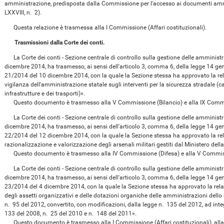
amministrazione, predisposta dalla Commissione per l'accesso ai documenti ammini
LXXVIII, n. 2).
Questa relazione è trasmessa alla I Commissione (Affari costituzionali).
Trasmissioni dalla Corte dei conti.
La Corte dei conti - Sezione centrale di controllo sulla gestione delle amministra
dicembre 2014, ha trasmesso, ai sensi dell'articolo 3, comma 6, della legge 14 ge
21/2014 del 10 dicembre 2014, con la quale la Sezione stessa ha approvato la r
vigilanza dell'amministrazione statale sugli interventi per la sicurezza stradale (c
infrastrutture e dei trasporti)».
Questo documento è trasmesso alla V Commissione (Bilancio) e alla IX Commis
La Corte dei conti - Sezione centrale di controllo sulla gestione delle amministra
dicembre 2014, ha trasmesso, ai sensi dell'articolo 3, comma 6, della legge 14 ge
22/2014 del 12 dicembre 2014, con la quale la Sezione stessa ha approvato la re
razionalizzazione e valorizzazione degli arsenali militari gestiti dal Ministero della
Questo documento è trasmesso alla IV Commissione (Difesa) e alla V Commiss
La Corte dei conti - Sezione centrale di controllo sulla gestione delle amministra
dicembre 2014, ha trasmesso, ai sensi dell'articolo 3, comma 6, della legge 14 ge
23/2014 del 4 dicembre 2014, con la quale la Sezione stessa ha approvato la relaz
degli assetti organizzativi e delle dotazioni organiche delle amministrazioni dello 
n. 95 del 2012, convertito, con modificazioni, dalla legge n. 135 del 2012, ad integ
133 del 2008, n. 25 del 2010 e n. 148 del 2011».
Questo documento è trasmesso alla I Commissione (Affari costituzionali), alla 