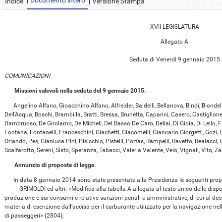
Documento intero
Indice
Versione Stampa
XVII LEGISLATURA
Allegato A
Seduta di Venerdì 9 gennaio 2015
COMUNICAZIONI
Missioni valevoli nella seduta del 9 gennaio 2015.
Angelino Alfano, Gioacchino Alfano, Alfreider, Baldelli, Bellanova, Bindi, Biondelli
Dell'Acqua, Boschi, Brambilla, Bratti, Bressa, Brunetta, Caparini, Casero, Castiglione,
Dambruoso, De Girolamo, De Micheli, Del Basso De Caro, Dellai, Di Gioia, Di Lello, Fa
Fontana, Fontanelli, Franceschini, Giachetti, Giacomelli, Giancarlo Giorgetti, Gozi, L
Orlando, Pes, Gianluca Pini, Pisicchio, Pistelli, Portas, Rampelli, Ravetto, Realacci
Scalfarotto, Sereni, Sisto, Speranza, Tabacci, Valeria Valente, Velo, Vignali, Vito, Za
Annunzio di proposte di legge.
In data 8 gennaio 2014 sono state presentate alla Presidenza le seguenti propost
GRIMOLDI ed altri: «Modifica alla tabella A allegata al testo unico delle disposi
produzione e sui consumi e relative sanzioni penali e amministrative, di cui al dec
materia di esenzione dall'accisa per il carburante utilizzato per la navigazione nell
di passeggeri» (2804);