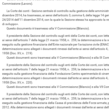
Commissione (Lavoro).
La Corte dei conti - Sezione centrale di controllo sulla gestione delle amministra
dicembre 2014, ha trasmesso, ai sensi dell'articolo 3, comma 6, della legge 14 ge
24/2014 dell'11 dicembre 2014, con la quale la Sezione stessa ha approvato la re
di sviluppo».
Questo documento è trasmesso alla V Commissione (Bilancio).
Il presidente della Sezione del controllo sugli enti della Corte dei conti, con le
ai sensi dell'articolo 7 della legge 21 marzo 1958, n. 259, la determinazione e la rel
eseguito sulla gestione finanziaria dell'Ente nazionale per l'aviazione civile (ENAC)
determinazione sono allegati i documenti rimessi dall'ente ai sensi dell'articolo 4
1958 (Doc. XV, n. 219).
Questi documenti sono trasmessi alla V Commissione (Bilancio) e alla IX Comm
Il presidente della Sezione del controllo sugli enti della Corte dei conti, con le
ai sensi dell'articolo 7 della legge 21 marzo 1958, n. 259, la determinazione e la rel
eseguito sulla gestione finanziaria della Fondazione Centro sperimentale di cinema
determinazione sono allegati i documenti rimessi dall'ente ai sensi dell'articolo 4
1958 (Doc. XV, n. 220).
Questi documenti sono trasmessi alla V Commissione (Bilancio) e alla VII Com
Il presidente della Sezione del controllo sugli enti della Corte dei conti, con le
ai sensi dell'articolo 7 della legge 21 marzo 1958, n. 259, la determinazione e la rel
eseguito sulla gestione finanziaria della Cassa di previdenza delle Forze armate, 
2012. Alla determinazione sono allegati i documenti rimessi dall'ente ai sensi dell