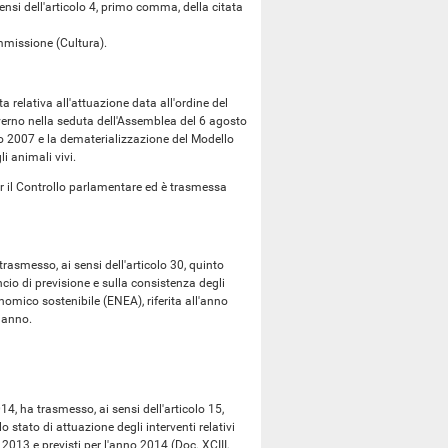
nsi dell'articolo 4, primo comma, della citata
missione (Cultura).
relativa all'attuazione data all'ordine del
rno nella seduta dell'Assemblea del 6 agosto
io 2007 e la dematerializzazione del Modello
i animali vivi.
r il Controllo parlamentare ed è trasmessa
asmesso, ai sensi dell'articolo 30, quinto
ncio di previsione e sulla consistenza degli
nomico sostenibile (ENEA), riferita all'anno
 anno.
14, ha trasmesso, ai sensi dell'articolo 15,
 stato di attuazione degli interventi relativi
 2013 e previsti per l'anno 2014 (Doc. XCIII,