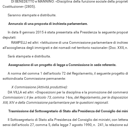
DI BENEDETTO e MANNINO: «Disciplina della funzione sociale della proprietà, i
Costituzione» (2805).
Saranno stampate e distribuite.
Annunzio di una proposta di inchiesta parlamentare.
In data 8 gennaio 2015 è stata presentata alla Presidenza la seguente proposta 
deputati:
RAMPELLI ed altri: «Istituzione di una Commissione parlamentare di inchiesta s
all'accoglienza degli immigrati e dei nomadi nel territorio nazionale» (Doc. XXII, n
Sarà stampata e distribuita.
Assegnazione di un progetto di legge a Commissione in sede referente.
A norma del comma 1 dell'articolo 72 del Regolamento, il seguente progetto di l
sottoindicata Commissione permanente:
X Commissione (Attività produttive):
DA VILLA ed altri: «Disposizioni per la disciplina e la promozione del commerc
Commissioni I, II (
ex
articolo 73, comma 1-
bis,
del Regolamento, per le disposizioni in
XIII, XIV e della Commissione parlamentare per le questioni regionali.
Trasmissione dal Sottosegretario di Stato alla Presidenza del Consiglio dei mini
Il Sottosegretario di Stato alla Presidenza del Consiglio dei ministri, con lette
sensi dell'articolo 27, comma 5, della legge 7 agosto 1990, n. 241, la relazione sul