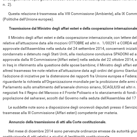
n. 2).
Questa relazione è trasmessa alla VIII Commissione (Ambiente), alla IX Commi
(Politiche dell'Unione europea).
Trasmissione dal Ministro degli affari esteri e della cooperazione internazionale
Il Ministro degli affari esteri e della cooperazione internazionale, con lettere 
relative all'attuazione data alle mozioni OTTOBRE ed altri n. 1/00291 e CORDA ed
approvate dall'Assemblea nella seduta del 24 settembre 2014, concernenti iniziative
condannato e detenuto negli Stati Uniti, alla risoluzione conclusiva SPADONI ed a
approvata dalla III Commissione (Affari esteri) nella seduta del 22 ottobre 2014, sul 
in Iraq in riferimento alla questione delle spose bambine; il Ministro degli affari e
altresì trasmesso tre note relative all'attuazione data agli ordini del giorno Gia
l'adozione di iniziative per la distensione dei rapporti fra Unione europea e Feder
riguardante la richiesta all'Organizzazione mondiale per la proibizione delle armi
Parlamento sullo smaltimento dell'arsenale chimico siriano, SCAGLIUSI ed altri n
negoziati fra il Regno del Marocco e il Fronte Polisario e lo stanziamento di fondi 
popolazione del saharawi, accolti dal Governo nella seduta dell'Assemblea del 1
Le suddette note sono a disposizione degli onorevoli deputati presso il Servizio
trasmesse alla III Commissione (Affari esteri) competente per materia.
Annunzio della trasmissione di atti alla Corte costituzionale.
Nel mese di dicembre 2014 sono pervenute ordinanze emesse da autorità giurisd
costituzionale di atti relativi a giudizi di legittimità costituzionale.