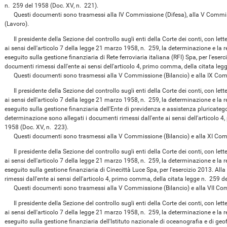
n. 259 del 1958 (Doc. XV, n. 221).
Questi documenti sono trasmessi alla IV Commissione (Difesa), alla V Commiss
(Lavoro).
Il presidente della Sezione del controllo sugli enti della Corte dei conti, con le
ai sensi dell'articolo 7 della legge 21 marzo 1958, n. 259, la determinazione e la rel
eseguito sulla gestione finanziaria di Rete ferroviaria italiana (RFI) Spa, per l'ese
documenti rimessi dall'ente ai sensi dell'articolo 4, primo comma, della citata leg
Questi documenti sono trasmessi alla V Commissione (Bilancio) e alla IX Comm
Il presidente della Sezione del controllo sugli enti della Corte dei conti, con le
ai sensi dell'articolo 7 della legge 21 marzo 1958, n. 259, la determinazione e la rel
eseguito sulla gestione finanziaria dell'Ente di previdenza e assistenza pluricatego
determinazione sono allegati i documenti rimessi dall'ente ai sensi dell'articolo 4
1958 (Doc. XV, n. 223).
Questi documenti sono trasmessi alla V Commissione (Bilancio) e alla XI Com
Il presidente della Sezione del controllo sugli enti della Corte dei conti, con le
ai sensi dell'articolo 7 della legge 21 marzo 1958, n. 259, la determinazione e la rel
eseguito sulla gestione finanziaria di Cinecittà Luce Spa, per l'esercizio 2013. Al
rimessi dall'ente ai sensi dell'articolo 4, primo comma, della citata legge n. 259 d
Questi documenti sono trasmessi alla V Commissione (Bilancio) e alla VII Com
Il presidente della Sezione del controllo sugli enti della Corte dei conti, con le
ai sensi dell'articolo 7 della legge 21 marzo 1958, n. 259, la determinazione e la rel
eseguito sulla gestione finanziaria dell'Istituto nazionale di oceanografia e di geof