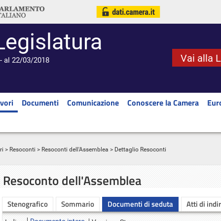
Legislatura
Vai alla 
- al 22/03/2018
vori
Documenti
Comunicazione
Conoscere la Camera
Eur
ri
>
Resoconti
>
Resoconti dell'Assemblea
> Dettaglio Resoconti
Resoconto dell'Assemblea
Stenografico
Sommario
Documenti di seduta
Atti di indi