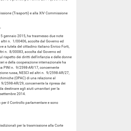
ssione (Trasporti) e alla XIV Commissione
.
del 5 gennaio 2015, ha trasmesso due note
 altri n. 1/00406, accolte dal Governo ed
 a tutela del cittadino italiano Enrico Forti,
ltri n. 8/00083, accolta dal Governo ed
rispetto dei diritti dell'infanzia e delle donne
steri e della cooperazione internazionale ha
nluca PINI n. 9/2598-AR/17, concernente
azione russa, NESCI ed altri n. 9/2598-AR/27,
 chimiche (OPAC) di una relazione al
. 9/2598-AR/29, concernente la ripresa dei
da destinare agli aiuti umanitari per la
7 settembre 2014.
 per il Controllo parlamentare e sono
izionali per la trasmissione alla Corte