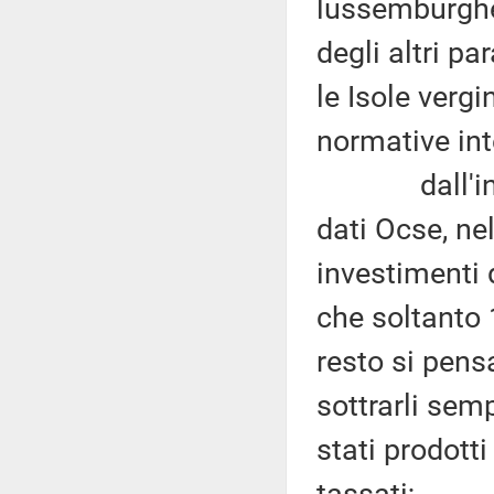
lussemburghes
degli altri p
le Isole vergi
normative int
dall'inchie
dati Ocse, ne
investimenti d
che soltanto 
resto si pens
sottrarli sem
stati prodott