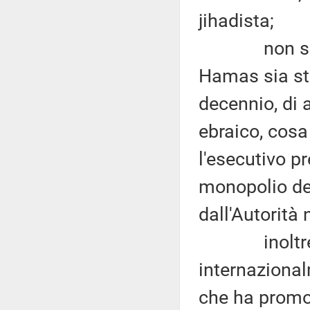
jihadista;
non si può
Hamas sia stat
decennio, di a
ebraico, cosa
l'esecutivo p
monopolio del
dall'Autorità
inoltre si
internaziona
che ha promos