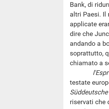
Bank, di ridurr
altri Paesi. Il
applicate er
dire che Junc
andando a bors
soprattutto, 
chiamato a se
l'Esp
testate euro
Süddeutsche 
riservati ch