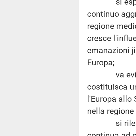
si esprime 
continuo aggr
regione medio
cresce l'influ
emanazioni ji
Europa;
va evidenz
costituisca 
l'Europa allo
nella regione
si rileva la
continua ad e