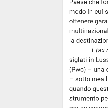
Paese che for
modo in cui s
ottenere gara
multinazionali
la destinazio
i
tax 
siglati in L
(Pwc) – una d
– sottolinea 
quando questi
strumento per