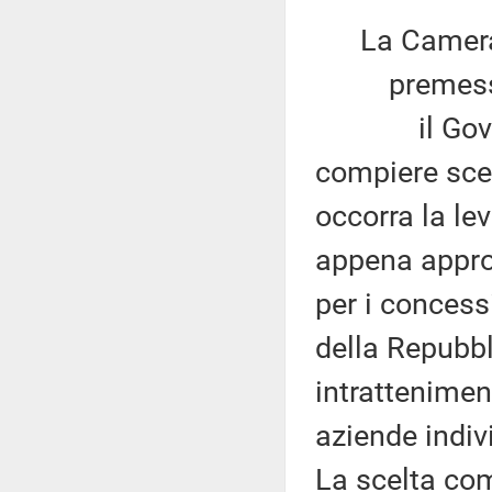
La Camera
premesso
il Governo h
compiere sce
occorra la lev
appena approv
per i concess
della Repubbl
intrattenimen
aziende indiv
La scelta com