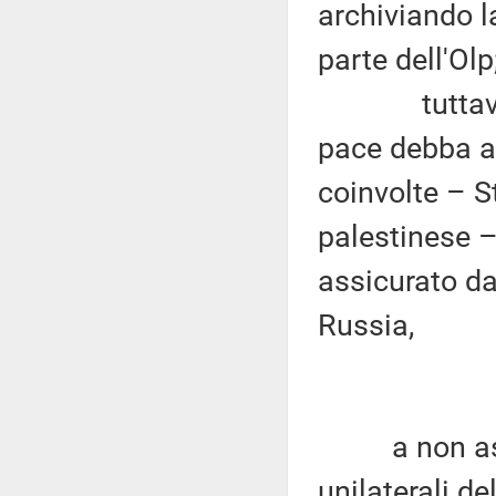
archiviando l
parte dell'Olp
tuttavia si 
pace debba av
coinvolte – S
palestinese –
assicurato dag
Russia,
a non asseco
unilaterali de