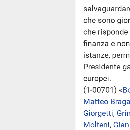
salvaguardare
che sono gio
che risponde 
finanza e non
istanze, perm
Presidente gar
europei.
(1-00701) «
B
Matteo Braga
Giorgetti
,
Gri
Molteni
,
Gian