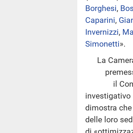
Borghesi
,
Bos
Caparini
,
Gian
Invernizzi
,
Ma
Simonetti
».
La Camera
premesso
il Consorzi
investigativo 
dimostra che
delle loro se
di «ottimizzaz