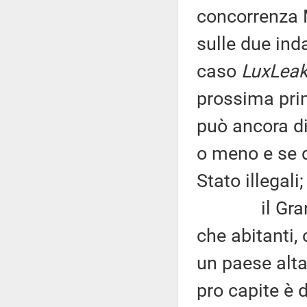
concorrenza 
sulle due ind
caso
LuxLea
prossima prim
può ancora di
o meno e se q
Stato illegali;
il Granduc
che abitanti,
un paese alta
pro capite è d