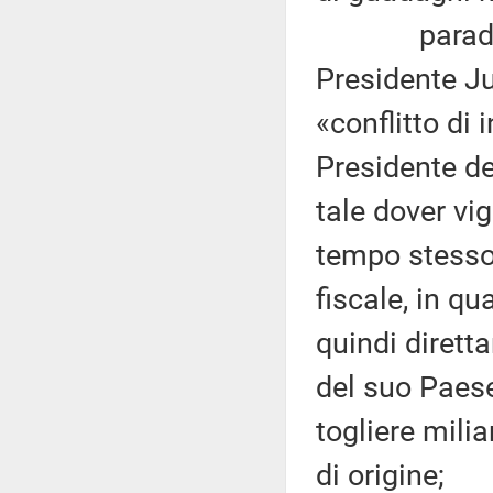
paradoss
Presidente Ju
«conflitto di 
Presidente d
tale dover vig
tempo stesso 
fiscale, in q
quindi dirett
del suo Paes
togliere mili
di origine;