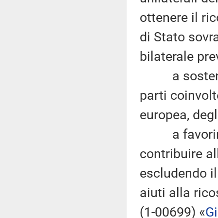
ottenere il r
di Stato sovr
bilaterale pre
a sostenere 
parti coinvol
europea, degl
a favorire 
contribuire a
escludendo il
aiuti alla ric
(1-00699) «
Gi