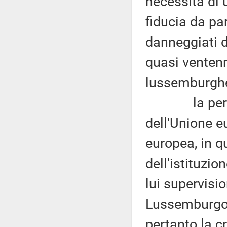
necessita di 
fiducia da par
danneggiati d
quasi ventenn
lussemburgh
la permanen
dell'Unione e
europea, in 
dell'istituzio
lui supervisi
Lussemburgo, 
pertanto la cr