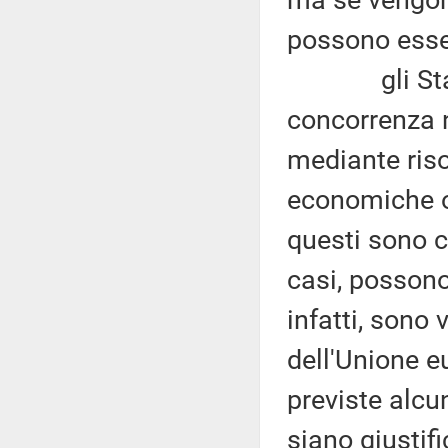
ma se vengon
possono essere
gli Stati m
concorrenza n
mediante riso
economiche o 
questi sono c
casi, possono 
infatti, sono
dell'Unione e
previste alcu
siano giustifi