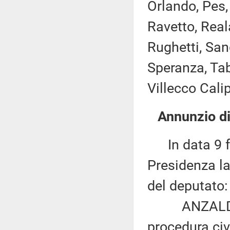
Orlando, Pes, 
Ravetto, Rea
Rughetti, Sang
Speranza, Taba
Villecco Calipa
Annunzio di
In data 9 fe
Presidenza la
del deputato:
ANZALDI: «Mo
procedura civi