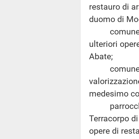
restauro di a
duomo di Mo
comune di Sa
ulteriori oper
Abate;
comune di Or
valorizzazione
medesimo c
parrocchia 
Terracorpo di
opere di rest