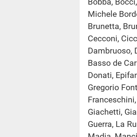
Bobba, Bocci,
Michele Bordo
Brunetta, Bru
Cecconi, Cicch
Dambruoso, D
Basso de Caro
Donati, Epifan
Gregorio Font
Franceschini, 
Giachetti, Gia
Guerra, La Rus
Madia, Manciu