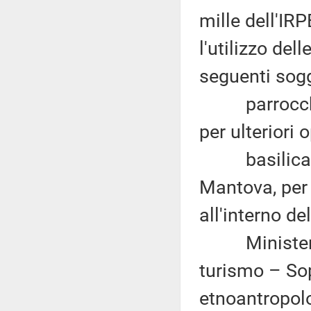
mille dell'IRP
l'utilizzo del
seguenti sogg
parrocchia 
per ulteriori
basilica co
Mantova, per 
all'interno d
Ministero dei
turismo – Sopr
etnoantropolo