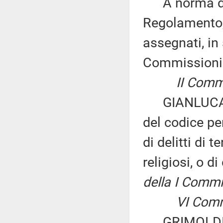
A norma del 
Regolamento, 
assegnati, in 
Commissioni
II Commi
GIANLUCA PIN
del codice pe
di delitti di 
religiosi, o d
della I Commi
VI Comm
GRIMOLDI ed 