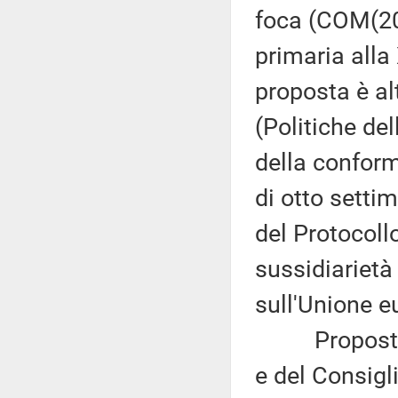
foca (COM(201
primaria alla
proposta è a
(Politiche del
della conformi
di otto settim
del Protocollo
sussidiarietà 
sull'Unione e
Proposta di
e del Consigl