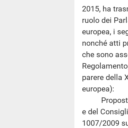
2015, ha tras
ruolo dei Par
europea, i seg
nonché atti p
che sono asse
Regolamento, 
parere della 
europea):
Proposta di
e del Consigl
1007/2009 sul