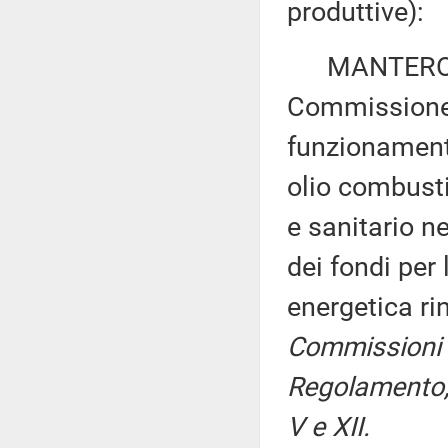
produttive):
MANTERO ed a
Commissione 
funzionamento
olio combustib
e sanitario ne
dei fondi per
energetica ri
Commissioni I,
Regolamento, p
V e XII.