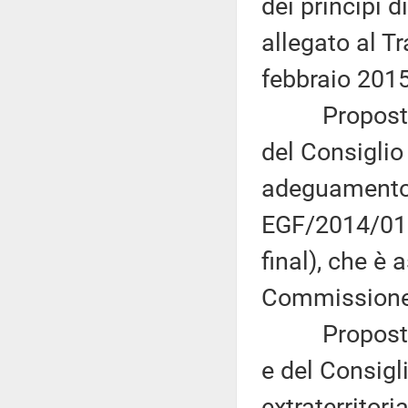
dei princìpi d
allegato al T
febbraio 2015
Proposta di
del Consiglio
adeguamento 
EGF/2014/016
final), che è
Commissione 
Proposta di
e del Consigli
extraterritori